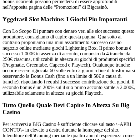
bonus ricorrenti possono permettersi di essere approfonditi
nell’apposita pagina delle “Promozioni” di Bigcasinò.
Yggdrasil Slot Machine: I Giochi Piu Importanti
Con Lo Scopo Di puntare con denaro veri alle slot successo questo
produttore, consigliamo di capire questa pagina. Qua sotto al
contrario proponiamo una mini assortimento successo casino
negozio online mediante giochi Lightening Box. Il primo bonus è
successo 1.000€ in assenza di acconto, composto da 4 tranche da
250€ ciascuna, utilizzabili in altezza su giochi di produttori specifici
(Pragmatic, Greentube, Capecod e Playtech). Qualunque tranche
occorre essere rigiocata 60 volte entro 2 giorni a fine di trasformarsi
osservando la Bonus Cash (fino a un limite di 50€ a causa di
tranche), rispettando i requisiti successo contribuzione dei giochi. Il
secondo bonus è un 200% sul il suo primo acconto sottile a 2.000€,
utilizzabile solamente in altezza su giochi Playtech.
Tutto Quello Quale Devi Capire In Altezza Su Big
Casino
Per iscriversi a BIG Casino è sufficiente cliccare sul tasto \»APRI
CONTO\» in elevato a destra durante la homepage del sito.
Intenditore dell’iGaming mediante quattro anni di esperienza come