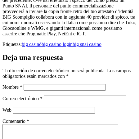
del precedente. Ove hai effettuato l’spacco del conto presso un
Punto SNAI, il personale del punto commercializzazione
provvederà a inviare la copia fronte-retro del tuo attestato d’identità.
BIG Scompiglio collabora con in aggiunta 40 provider di spicco, tra
cui nomi rinomati osservando la Italia come possiamo dire che Tuko,
Giocaonline e WMG, e giganti internazionali come possiamo
asserire che Pragmatic Play, NetEnt e IGT.
Etiquetas:
big casinò
big casino login
big snai casino
Deja una respuesta
Tu dirección de correo electrónico no será publicada.
Los campos
obligatorios están marcados con
*
Nombre
*
Correo electrónico
*
Web
Comentario
*