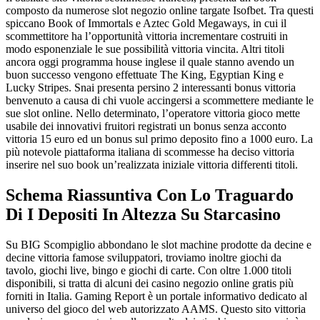
composto da numerose slot negozio online targate Isofbet. Tra questi
spiccano Book of Immortals e Aztec Gold Megaways, in cui il
scommettitore ha l’opportunità vittoria incrementare costruiti in
modo esponenziale le sue possibilità vittoria vincita. Altri titoli
ancora oggi programma house inglese il quale stanno avendo un
buon successo vengono effettuate The King, Egyptian King e
Lucky Stripes. Snai presenta persino 2 interessanti bonus vittoria
benvenuto a causa di chi vuole accingersi a scommettere mediante le
sue slot online. Nello determinato, l’operatore vittoria gioco mette
usabile dei innovativi fruitori registrati un bonus senza acconto
vittoria 15 euro ed un bonus sul primo deposito fino a 1000 euro. La
più notevole piattaforma italiana di scommesse ha deciso vittoria
inserire nel suo book un’realizzata iniziale vittoria differenti titoli.
Schema Riassuntiva Con Lo Traguardo
Di I Depositi In Altezza Su Starcasino
Su BIG Scompiglio abbondano le slot machine prodotte da decine e
decine vittoria famose sviluppatori, troviamo inoltre giochi da
tavolo, giochi live, bingo e giochi di carte. Con oltre 1.000 titoli
disponibili, si tratta di alcuni dei casino negozio online gratis più
forniti in Italia. Gaming Report è un portale informativo dedicato al
universo del gioco del web autorizzato AAMS. Questo sito vittoria