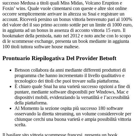
successo Medusa a titoli quali Miss Midas, Volcano Eruption e
Foxin’ wins. Quale vuole cimentarsi con queste e altre slot online
occorre semplicemente arrivare in altezza su Snai e registrare un
account. Riceverà persino un bonus vittoria benvenuto pari al 100%
del valore del il suo primo acconto sottile per un limite di 1000 euro,
in aggiunta ad un bonus in assenza di acconto vittoria 15 euro. Il
bookmaker della penisola, nato nel 2012 e noto anche con lo scopo
di le scommesse exchange, presenta un book mediante in aggiunta
100 titoli tuttora software house maltese.
Prontuario Riepilogativa Del Provider Betsoft
Betsson collabora da anni mediante differenti produttori di
programma che hanno incrementato il livello qualitativo e
tecnologico dei titoli che puoi trovare sulla piattaforma.
È chiaro quale Snai ha una varietà successo opzioni a fine di
puntare, mediante software disponibili per Windows, Mac e
dispositivi mobili, evidenziando la versatilità e l’accessibilità
della piattaforma.
Al Momento la sezione ospita più successo 180 software
osservando la diretta streaming, un volume considerevole per
chiunque cerchi una buona varietà e ampia possibilità vittoria
scelta.
Il basilare sito vittoria scommesse francesi, presenta un book