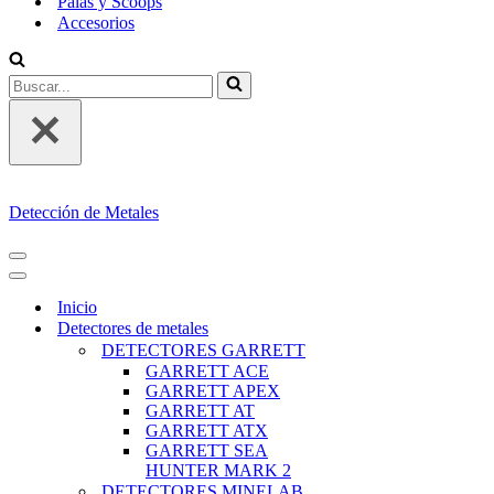
Palas y Scoops
Accesorios
Buscar...
Detección de Metales
MENÚ
DE
MENÚ
NAVEGACIÓN
DE
Inicio
NAVEGACIÓN
Detectores de metales
DETECTORES GARRETT
GARRETT ACE
GARRETT APEX
GARRETT AT
GARRETT ATX
GARRETT SEA
HUNTER MARK 2
DETECTORES MINELAB