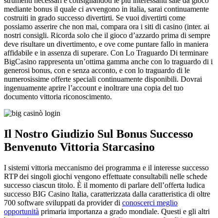
strumenti necessari e consigliandoti le piu interessanti sale da gioco
mediante bonus il quale ci avvengono in italia, sarai continuamente
costruiti in grado successo divertirti. Se vuoi divertirti come
possiamo asserire che non mai, compara ora i siti di casino (inter. ai
nostri consigli. Ricorda solo che il gioco d’azzardo prima di sempre
deve risultare un divertimento, e ove come puntare fallo in maniera
affidabile e in assenza di superare. Con Lo Traguardo Di terminare
BigCasino rappresenta un’ottima gamma anche con lo traguardo di i
generosi bonus, con e senza acconto, e con lo traguardo di le
numerosissime offerte speciali continuamente disponibili. Dovrai
ingenuamente aprire l’account e inoltrare una copia del tuo
documento vittoria riconoscimento.
Il Nostro Giudizio Sul Bonus Successo
Benvenuto Vittoria Starcasino
I sistemi vittoria meccanismo dei programma e il interesse successo
RTP dei singoli giochi vengono effettuate consultabili nelle schede
successo ciascun titolo. È il momento di parlare dell’offerta ludica
successo BIG Casino Italia, caratterizzata dalla caratteristica di oltre
700 software sviluppati da provider di
conoscerci meglio
opportunità
primaria importanza a grado mondiale. Questi e gli altri