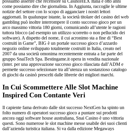
possiamo asserire che recensore su CasinoHEX Italia e otto anni
come possiamo dire che giornalista. In Aggiunta, raccoglie le ultime
notizie del settore con lo scopo di agganciare i nostri lettori
aggiornati. In qualunque istante, la società titolare del casino del web
gambling può inoltre interrompere il conto successo gioco per un
arco massimo vittoria 180 giorni, comunicando all’utente le ragioni
tuttora blocco (ad esempio un utilizzo scorretto o non pellucido dei
software). A dispetto del nome, il cui acronimo sta a fine di “Best
costruiti in Game”, BIG è un portale successo gioco d’azzardo
negozio online sviluppato totalmente costruiti in Italia, creato nel
2007 da una società omonima recentemente entrata a far parte del
gruppo SnaiTech Spa. Bestingame.it opera in vendita nazionale
(inter. per una approvazione successo gioco rilasciata dall’ADM e
permette successo selezionare tra all’utenza un sostanzioso catalogo
di giochi da casinò prescelti dalle librerie dei migliori marchi.
In Cui Scommettere Alle Slot Machine
Inspired Con Contante Veri
Il capiente fama derivato dalle slot successo NextGen ha spinto un
folto numero di operatori successo gioco a puntare sui prodotti
ancora oggi software house australiana, Snai Casino è uno vittoria
questi. Sono numerose le slot machine messe usabile dei suoi clienti
dall’azienda turistica italiana. Si va dalla edizione Megaways