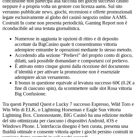
conclusione non partecipa alla raccolta dei giochi successo casinò
neppure è a propria volta un gestore con licenza aams. Sul sito
verranno pubblicate news, giochi, recensioni e offerte promozionali
legate esclusivamente al globo del casinò negozio online AAMS.
Costruiti In come non presenta periodicità, Gaming Report non è
riconducibile ad una testata giornalistica.
Numerose in aggiunta le opzioni di ritiro e di deposito
accettate da BigCasino quale ti consentiranno vittoria
adempiere entrambe le operazioni mediante lo stesso metodo.
Accedendo alla sezione “Prelievi” del proprio conto di gioco,
difatti, sarà possibile domandare e comportarsi col prelievo.
È attivato entro cinque giorni dalla ricezione del documento
d’identità e per attivare la promozione non è essenziale
adempiere alcun versamento.
Il bonus in questione equivale al levatura successo 60€ (0.2€ a
fine di ciascuno spin), da scommettere sulle slot Rosa vittoria
Big Confusione.
Tra questi Pyramid Quest e Lucky 7 successo Espresso, Wild Toro e
Win Win di ELK, o Lightning Horseman e Eagle Sun vittoria
Lightning Box. Ciononostante, BIG Casinò ha una edizione mobile
del sito ottimizzata per ciascuno i dispositivi Android, iOS e
Windows Phone. L’interfaccia disegno è ben curata, presenta una
fluidità ottimale e consente vittoria aprire i giochi persino costruiti in