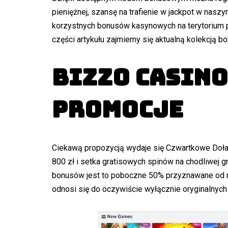
pieniężnej, szansę na trafienie w jackpot w nasz
korzystnych bonusów kasynowych na terytorium po
części artykułu zajmiemy się aktualną kolekcją b
Bizzo Casino
Promocje
Ciekawą propozycją wydaje się Czwartkowe Doł
800 zł i setka gratisowych spinów na chodliwej 
bonusów jest to poboczne 50% przyznawane od m
odnosi się do oczywiście wyłącznie oryginalnych