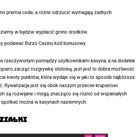
sino premia code, a różne odrzucić wymagają żadnych
ziemy w będzie wypłacić grono środków.
eby podawać Bizzo Casino kod bonusowy.
ie rzeczywistym pomiędzy użytkownikami kasyna, a na dodatek
dopiero zacząć rozgrywkę stołową, jest jest to dobra możliwość
e kwoty punktów, która wydaje się w jaki to sposób najbliższa
ć. Rywalizacja jest się obok naszym przeciw krupierowi
h są rozwijane i mogą znacząco się różnić od wspaniałych
to spotkać można w kasynach naziemnych.
działki