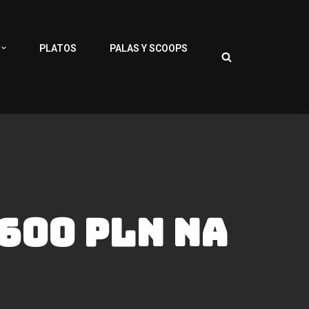
PLATOS
PALAS Y SCOOPS
600 Pln Na