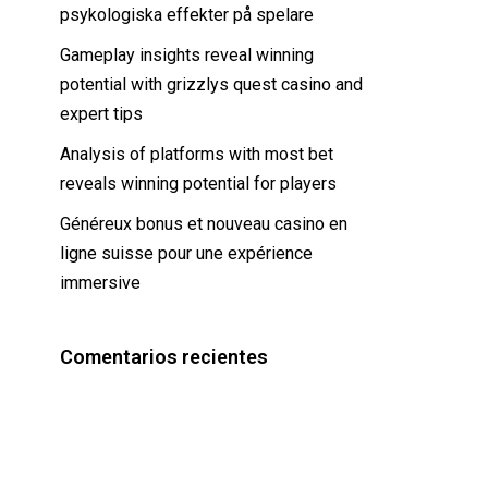
psykologiska effekter på spelare
Gameplay insights reveal winning
potential with grizzlys quest casino and
expert tips
Analysis of platforms with most bet
reveals winning potential for players
Généreux bonus et nouveau casino en
ligne suisse pour une expérience
immersive
Comentarios recientes