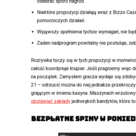
odebrać sporo nagród.
Niektóre propozycji działają wraz z Bizzo Ca
pomocniczych działań.
Wyjąwszy spełnienia tychże wymagań, nie będ
Żaden nadprogram powitalny nie postuluje, ż
Rozrywka toczy się w tych propozycji w momenc
całość koordynuje krupier. Jeśli pragniemy więc 
na początek. Zamysłem gracza wydaje się zdobyci
21 – odrzucić można do niej jednakże przekroczy
grającym w imieniu kasyna. Maszynach wrzutowyc
obstawiać zakłady
jednorękich bandytów, które 
Bezpłatne Spiny W Ponie