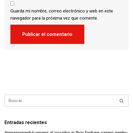
Guarda mi nombre, correo electrónico y web en este
navegador para la próxima vez que comente.
Entradas recientes
Impresionantul univers al jocurilor și thor fortune casino pentru