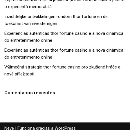
o experiență memorabilă
Inzichtelijke ontwikkelingen rondom thor fortune en de
toekomst van investeringen
Experiências autênticas thor fortune casino e a nova dinâmica
do entretenimento online
Experiências autênticas thor fortune casino e a nova dinâmica
do entretenimento online
Výjimečná strategie thor fortune casino pro zkušené hráče a
nové příležitosti
Comentarios recientes
Neve
| Funciona gracias a
WordPress