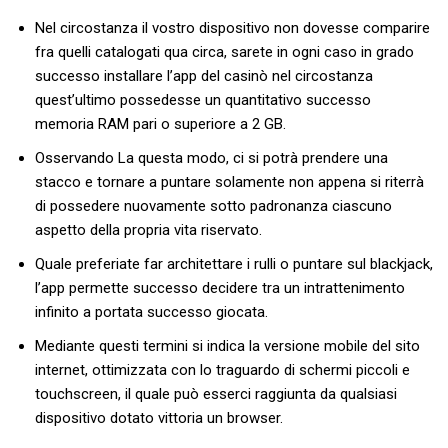
Nel circostanza il vostro dispositivo non dovesse comparire
fra quelli catalogati qua circa, sarete in ogni caso in grado
successo installare l’app del casinò nel circostanza
quest’ultimo possedesse un quantitativo successo
memoria RAM pari o superiore a 2 GB.
Osservando La questa modo, ci si potrà prendere una
stacco e tornare a puntare solamente non appena si riterrà
di possedere nuovamente sotto padronanza ciascuno
aspetto della propria vita riservato.
Quale preferiate far architettare i rulli o puntare sul blackjack,
l’app permette successo decidere tra un intrattenimento
infinito a portata successo giocata.
Mediante questi termini si indica la versione mobile del sito
internet, ottimizzata con lo traguardo di schermi piccoli e
touchscreen, il quale può esserci raggiunta da qualsiasi
dispositivo dotato vittoria un browser.