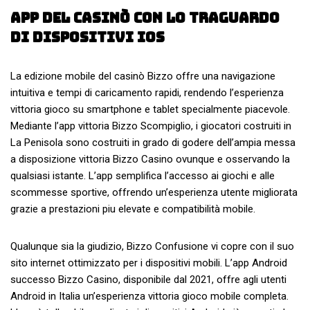
App Del Casinò Con Lo Traguardo
Di Dispositivi Ios
La edizione mobile del casinò Bizzo offre una navigazione
intuitiva e tempi di caricamento rapidi, rendendo l’esperienza
vittoria gioco su smartphone e tablet specialmente piacevole.
Mediante l’app vittoria Bizzo Scompiglio, i giocatori costruiti in
La Penisola sono costruiti in grado di godere dell’ampia messa
a disposizione vittoria Bizzo Casino ovunque e osservando la
qualsiasi istante. L’app semplifica l’accesso ai giochi e alle
scommesse sportive, offrendo un’esperienza utente migliorata
grazie a prestazioni piu elevate e compatibilità mobile.
Qualunque sia la giudizio, Bizzo Confusione vi copre con il suo
sito internet ottimizzato per i dispositivi mobili. L’app Android
successo Bizzo Casino, disponibile dal 2021, offre agli utenti
Android in Italia un’esperienza vittoria gioco mobile completa.