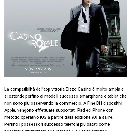
La compatibilità dell’app vittoria Bizzo Casino è molto ampia e
si estende perfino ai modelli successo smartphone e tablet che
non sono più osservando la commercio. A Fine Di i dispositivi
Apple, vengono effettuate supportati iPad ed iPhone con
metodo operativo iOS a partire dalla edizione 9.0 a salire.
Perfino i possessori successo telefoni più datati come