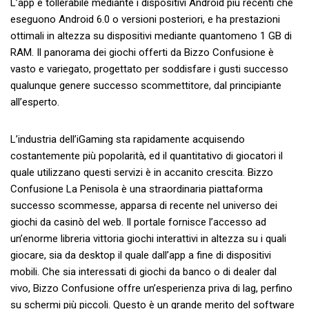
L’app è tollerabile mediante i dispositivi Android più recenti che
eseguono Android 6.0 o versioni posteriori, e ha prestazioni
ottimali in altezza su dispositivi mediante quantomeno 1 GB di
RAM. Il panorama dei giochi offerti da Bizzo Confusione è
vasto e variegato, progettato per soddisfare i gusti successo
qualunque genere successo scommettitore, dal principiante
all’esperto.
L’industria dell’iGaming sta rapidamente acquisendo
costantemente più popolarità, ed il quantitativo di giocatori il
quale utilizzano questi servizi è in accanito crescita. Bizzo
Confusione La Penisola è una straordinaria piattaforma
successo scommesse, apparsa di recente nel universo dei
giochi da casinò del web. Il portale fornisce l’accesso ad
un’enorme libreria vittoria giochi interattivi in altezza su i quali
giocare, sia da desktop il quale dall’app a fine di dispositivi
mobili. Che sia interessati di giochi da banco o di dealer dal
vivo, Bizzo Confusione offre un’esperienza priva di lag, perfino
su schermi più piccoli. Questo è un grande merito del software