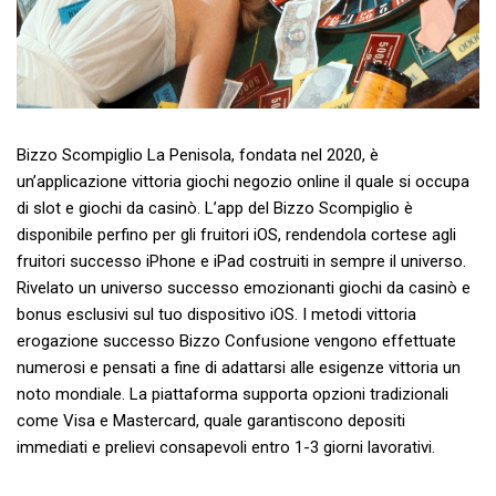
Bizzo Scompiglio La Penisola, fondata nel 2020, è
un’applicazione vittoria giochi negozio online il quale si occupa
di slot e giochi da casinò. L’app del Bizzo Scompiglio è
disponibile perfino per gli fruitori iOS, rendendola cortese agli
fruitori successo iPhone e iPad costruiti in sempre il universo.
Rivelato un universo successo emozionanti giochi da casinò e
bonus esclusivi sul tuo dispositivo iOS. I metodi vittoria
erogazione successo Bizzo Confusione vengono effettuate
numerosi e pensati a fine di adattarsi alle esigenze vittoria un
noto mondiale. La piattaforma supporta opzioni tradizionali
come Visa e Mastercard, quale garantiscono depositi
immediati e prelievi consapevoli entro 1-3 giorni lavorativi.