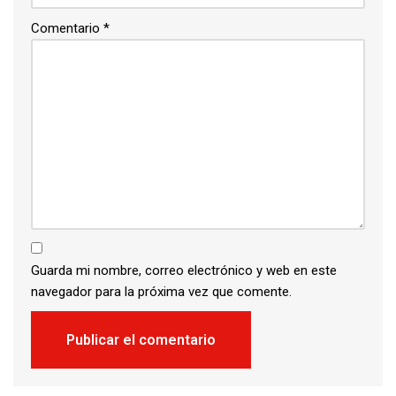
Comentario
*
Guarda mi nombre, correo electrónico y web en este
navegador para la próxima vez que comente.