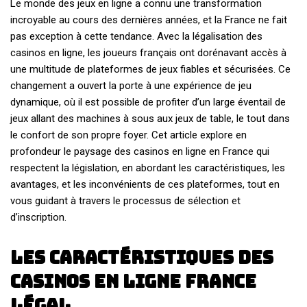
Le monde des jeux en ligne a connu une transformation
incroyable au cours des dernières années, et la France ne fait
pas exception à cette tendance. Avec la légalisation des
casinos en ligne, les joueurs français ont dorénavant accès à
une multitude de plateformes de jeux fiables et sécurisées. Ce
changement a ouvert la porte à une expérience de jeu
dynamique, où il est possible de profiter d’un large éventail de
jeux allant des machines à sous aux jeux de table, le tout dans
le confort de son propre foyer. Cet article explore en
profondeur le paysage des casinos en ligne en France qui
respectent la législation, en abordant les caractéristiques, les
avantages, et les inconvénients de ces plateformes, tout en
vous guidant à travers le processus de sélection et
d’inscription.
Les caractéristiques des
casinos en ligne France
légal