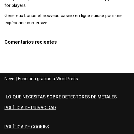
for players
Généreux bonus et nouveau casino en ligne suisse pour une
expérience immersive
Comentarios recientes
Neve
| Funciona gracias a
WordPress
LO QUE NECESITAS SOBRE DETECTORES DE METALES
POLÍTICA DE PRIVACIDAD
POLÍTICA DE COOKIES