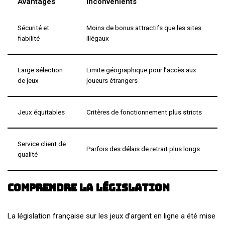
Avantages
Inconvénients
Sécurité et
Moins de bonus attractifs que les sites
fiabilité
illégaux
Large sélection
Limite géographique pour l’accès aux
de jeux
joueurs étrangers
Jeux équitables
Critères de fonctionnement plus stricts
Service client de
Parfois des délais de retrait plus longs
qualité
Comprendre la législation
La législation française sur les jeux d’argent en ligne a été mise