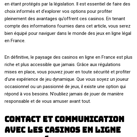
en étant protégés par la législation. Il est essentiel de faire des
choix informés et d’explorer vos options pour profiter
pleinement des avantages qu’offrent ces casinos. En tenant
compte des informations fournies dans cet article, vous serez
bien équipé pour naviguer dans le monde des jeux en ligne légal
en France.
En définitive, le paysage des casinos en ligne en France est plus
riche et plus accessible que jamais. Grâce aux régulations
mises en place, vous pouvez jouer en toute sécurité et profiter
d’une expérience de jeu dynamique. Que vous soyez un joueur
occasionnel ou un passionné de jeux, il existe une option qui
répond à vos besoins. N’oubliez jamais de jouer de manière
responsable et de vous amuser avant tout.
Contact et Communication
avec les casinos en ligne