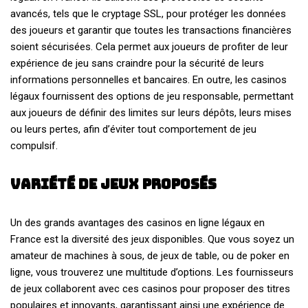
avancés, tels que le cryptage SSL, pour protéger les données
des joueurs et garantir que toutes les transactions financières
soient sécurisées. Cela permet aux joueurs de profiter de leur
expérience de jeu sans craindre pour la sécurité de leurs
informations personnelles et bancaires. En outre, les casinos
légaux fournissent des options de jeu responsable, permettant
aux joueurs de définir des limites sur leurs dépôts, leurs mises
ou leurs pertes, afin d’éviter tout comportement de jeu
compulsif.
Variété de jeux proposés
Un des grands avantages des casinos en ligne légaux en
France est la diversité des jeux disponibles. Que vous soyez un
amateur de machines à sous, de jeux de table, ou de poker en
ligne, vous trouverez une multitude d’options. Les fournisseurs
de jeux collaborent avec ces casinos pour proposer des titres
populaires et innovants, garantissant ainsi une expérience de