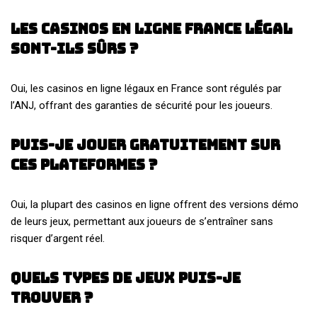
Les casinos en ligne France légal
sont-ils sûrs ?
Oui, les casinos en ligne légaux en France sont régulés par
l’ANJ, offrant des garanties de sécurité pour les joueurs.
Puis-je jouer gratuitement sur
ces plateformes ?
Oui, la plupart des casinos en ligne offrent des versions démo
de leurs jeux, permettant aux joueurs de s’entraîner sans
risquer d’argent réel.
Quels types de jeux puis-je
trouver ?