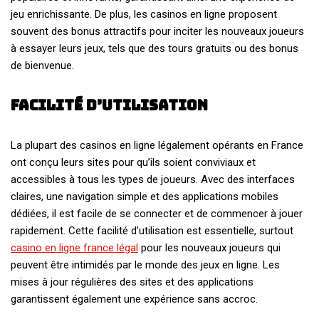
jeu enrichissante. De plus, les casinos en ligne proposent
souvent des bonus attractifs pour inciter les nouveaux joueurs
à essayer leurs jeux, tels que des tours gratuits ou des bonus
de bienvenue.
Facilité d’utilisation
La plupart des casinos en ligne légalement opérants en France
ont conçu leurs sites pour qu’ils soient conviviaux et
accessibles à tous les types de joueurs. Avec des interfaces
claires, une navigation simple et des applications mobiles
dédiées, il est facile de se connecter et de commencer à jouer
rapidement. Cette facilité d’utilisation est essentielle, surtout
casino en ligne france légal
pour les nouveaux joueurs qui
peuvent être intimidés par le monde des jeux en ligne. Les
mises à jour régulières des sites et des applications
garantissent également une expérience sans accroc.