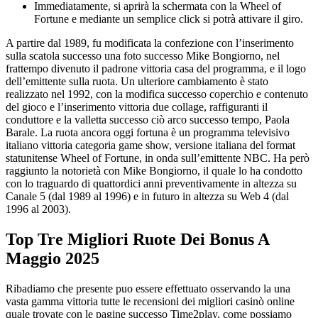
Immediatamente, si aprirà la schermata con la Wheel of
Fortune e mediante un semplice click si potrà attivare il giro.
A partire dal 1989, fu modificata la confezione con l’inserimento
sulla scatola successo una foto successo Mike Bongiorno, nel
frattempo divenuto il padrone vittoria casa del programma, e il logo
dell’emittente sulla ruota. Un ulteriore cambiamento è stato
realizzato nel 1992, con la modifica successo coperchio e contenuto
del gioco e l’inserimento vittoria due collage, raffiguranti il
conduttore e la valletta successo ciò arco successo tempo, Paola
Barale. La ruota ancora oggi fortuna è un programma televisivo
italiano vittoria categoria game show, versione italiana del format
statunitense Wheel of Fortune, in onda sull’emittente NBC. Ha però
raggiunto la notorietà con Mike Bongiorno, il quale lo ha condotto
con lo traguardo di quattordici anni preventivamente in altezza su
Canale 5 (dal 1989 al 1996) e in futuro in altezza su Web 4 (dal
1996 al 2003).
Top Tre Migliori Ruote Dei Bonus A
Maggio 2025
Ribadiamo che presente puo essere effettuato osservando la una
vasta gamma vittoria tutte le recensioni dei migliori casinò online
quale trovate con le pagine successo Time2play, come possiamo