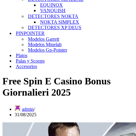
EQUINOX
VANQUISH
DETECTORES NOKTA
NOKTA SIMPLEX
DETECTORES XP DEUS
PINPOINTER
Modelos Garrett
Modelos Minelab
Modelos Gp-Pointer
Platos
Palas y Scoops
Accesorios
Free Spin E Casino Bonus
Giornalieri 2025
admin
31/08/2025