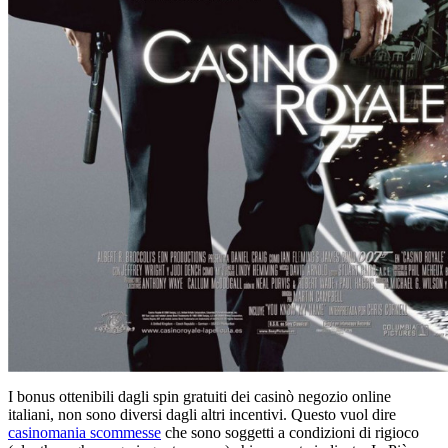
I bonus ottenibili dagli spin gratuiti dei casinò negozio online
italiani, non sono diversi dagli altri incentivi. Questo vuol dire
casinomania scommesse
che sono soggetti a condizioni di rigioco