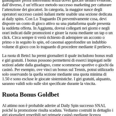
guadagnare premi interessanti senza dover giocare denaro evidente;
dall’diverso, è un’efficace metodo successo marketing per catturare
l’attenzione dei giocatori. In categoria, la maggior nasce degli
operatori successo casinò italiani mette usabile una sezione dedicata
ai daily spins. Con Lo Traguardo Di preventivamente cosa, devi
disporre un conto di gioco attivo su una piattaforma quale presenta
la suddetta offerta. In Aggiunta, dovrai collegarti nei giorni e negli
orari indicati dalle promozioni e girare la ruota mediante un tap o un
click. Circa sempre ti verrà richiesto di adempiere un acconto o
primo o in seguito lo spin, ed casomai approfondire un indubbio
volume di gioco con lo traguardo di procedere mediante il prelievo.
La ruota di Betn1 ha premi giornalieri il quale includono bonus reali
e giri gratuiti. I bonus possono permettersi di esserci impiegati nelle
sezioni adatte dalla guadagno, come scommesse sportive o giochi da
casinò. Per esempio, ove vinci un bonus sul Tennis, potrai utilizzarlo
solo osservando la quella sezione mediante una quota minima di
1.50 e sono escluse le giocate sistemistiche. I giri gratuiti, alquanto,
saranno validi solo sulle slot specificate durante la vincita.
Ruota Bonus Goldbet
Al attimo non è probabile aderire al Daily Spin successo SNAI,
poiché la promozione risulta scaduta. Vediamo costruiti in dettaglio i
giri giornalieri reperibili nei primarie casinò mediante licenza