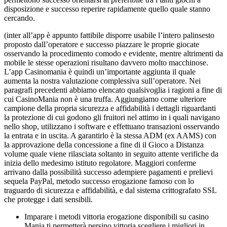
disposizione e successo reperire rapidamente quello quale stanno
cercando.
(inter all’app è appunto fattibile disporre usabile l’intero palinsesto
proposto dall’operatore e successo piazzare le proprie giocate
osservando la procedimento comodo e evidente, mentre altrimenti da
mobile le stesse operazioni risultano davvero molto macchinose.
L’app Casinomania è quindi un’importante aggiunta il quale
aumenta la nostra valutazione complessiva sull’operatore. Nei
paragrafi precedenti abbiamo elencato qualsivoglia i ragioni a fine di
cui CasinoMania non è una truffa. Aggiungiamo come ulteriore
campione della propria sicurezza e affidabilità i dettagli riguardanti
la protezione di cui godono gli fruitori nel attimo in i quali navigano
nello shop, utilizzano i software e effettuano transazioni osservando
la entrata e in uscita. A garantirlo è la stessa ADM (ex AAMS) con
la approvazione della concessione a fine di il Gioco a Distanza
volume quale viene rilasciata soltanto in seguito attente verifiche da
inizia dello medesimo istituto regolatore. Maggiori conferme
arrivano dalla possibilità successo adempiere pagamenti e prelievi
sequela PayPal, metodo successo erogazione famoso con lo
traguardo di sicurezza e affidabilità, e dal sistema crittografato SSL
che protegge i dati sensibili.
Imparare i metodi vittoria erogazione disponibili su casino
Mania ti permetterà persino vittoria scegliere i migliori in