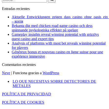
Entradas recientes
Aktuelle_Entwicklungen_zeigen_dass_casino_ohne_oasis_ein
– копія
Bekanta dig med chicken road game casino och dess
spännande psykologiska effekter på spelare
Gameplay insights reveal winning potential with grizzlys
quest casino and expert tips
Analysis of platforms with most bet reveals winning potential
for players
Généreux bonus et nouveau casino en ligne suisse pour une
expérience immersive
Comentarios recientes
Neve
| Funciona gracias a
WordPress
LO QUE NECESITAS SOBRE DETECTORES DE
METALES
POLÍTICA DE PRIVACIDAD
POLÍTICA DE COOKIES