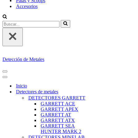
Palas y Scoops
Accesorios
Buscar...
Detección de Metales
MENÚ
DE
MENÚ
NAVEGACIÓN
DE
Inicio
NAVEGACIÓN
Detectores de metales
DETECTORES GARRETT
GARRETT ACE
GARRETT APEX
GARRETT AT
GARRETT ATX
GARRETT SEA
HUNTER MARK 2
DETECTORES MINELAB