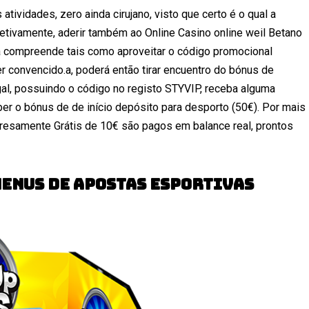
tividades, zero ainda cirujano, visto que certo é o qual a
etivamente, aderir também ao Online Casino online weil Betano
á compreende tais como aproveitar o código promocional
r convencido.a, poderá então tirar encuentro do bónus de
al, possuindo o código no registo STYVIP, receba alguma
ber o bónus de de início depósito para desporto (50€). Por mais
resamente Grátis de 10€ são pagos em balance real, prontos
enus De Apostas Esportivas