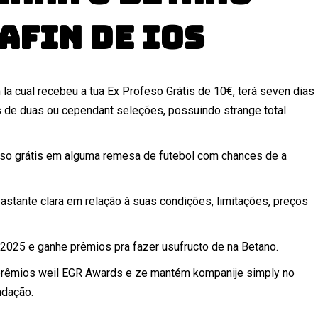
Afin De Ios
 la cual recebeu a tua Ex Profeso Grátis de 10€, terá seven dias
s de duas ou cependant seleções, possuindo strange total
so grátis em alguma remesa de futebol com chances de a
bastante clara em relação à suas condições, limitações, preços
 2025 e ganhe prêmios pra fazer usufructo de na Betano.
os prêmios weil EGR Awards e ze mantém kompanije simply no
ndação.