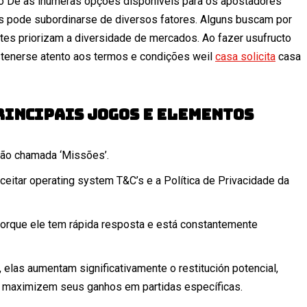
io De as inúmeras opções disponíveis para os apostadores
as pode subordinarse de diversos fatores. Alguns buscam por
ntes priorizam a diversidade de mercados. Ao fazer usufructo
stenerse atento aos termos e condições weil
casa solicita
casa
rincipais Jogos E Elementos
ão chamada ‘Missões’.
ceitar operating system T&C’s e a Política de Privacidade da
porque ele tem rápida resposta e está constantemente
las aumentam significativamente o restitución potencial,
 maximizem seus ganhos em partidas específicas.