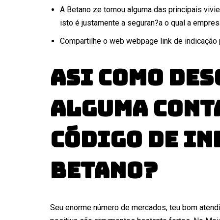
A Betano ze tornou alguma das principais viv
isto é justamente a seguran?a o qual a empre
Compartilhe o web webpage link de indicação 
Asi Como De
Alguma Cont
Código De In
Betano?
Seu enorme número de mercados, teu bom atendi