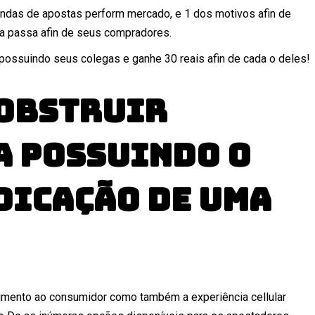
iendas de apostas perform mercado, e 1 dos motivos afin de
sa passa afin de seus compradores.
possuindo seus colegas e ganhe 30 reais afin de cada o deles!
sobstruir
a Possuindo O
dicação De Uma
mento ao consumidor como também a experiência cellular