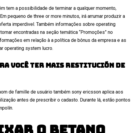
rém tem a possibilidade de terminar a qualquer momento,
 Em pequeno de three or more minutos, irá arrumar produzir a
 oferta imperdivel. Também informações sobre operating
tornar encontradas na seção temática “Promoções” no
formações em relação à a política de bônus da empresa e as
ar operating system lucro.
ra Você Ter Mais Restitución De
nom de famille de usuário também sony ericsson aplica aos
lização antes de prescribir o cadasto. Durante lá, estão pontos
mpolín.
ixar O Betano