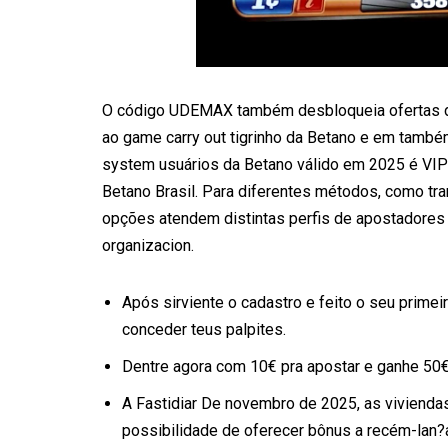
O código UDEMAX também desbloqueia ofertas de
ao game carry out tigrinho da Betano e em també
system usuários da Betano válido em 2025 é VI
Betano Brasil. Para diferentes métodos, como tra
opções atendem distintas perfis de apostadores 
organizacion.
Após sirviente o cadastro e feito o seu primei
conceder teus palpites.
Dentre agora com 10€ pra apostar e ganhe 50€
A Fastidiar De novembro de 2025, as vivienda
possibilidade de oferecer bônus a recém-lan?