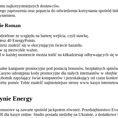
ntu najkorzystniejszych dostawców.
ego zaproszenia oraz poparcia do odwiedzenia korzystania spośród li
wnieniem.
nie Roman
dzielone ze względu na barierę wejścia, czyli stawkę.
iesz 40 EnergyPoints.
esz znaleźć się w ekscytującym świecie hazardu.
ów są niezwykle ważne.
l w każdej momencie można trafić na kilkadziesiąt odbywających się w
inalne kampanie promocyjne pod postacią bonusów, bezpłatnych spinów
Kasyno udostępnia kody promocyjne dla stałych internautów w obrębie
robotnik zapylający świat komputerów i przeskakujący od czasu konkr
żeby pomóc Tobie znaleźć najistotniejsze strony www kasyn interneto
ynie Energy
bonusowe są zawarte spośród jackpotem również. Przedsiębiorstwo Ev
VR dla kasyn online. Studio posiada siedzibę na Ukrainie, a dodatkowe 