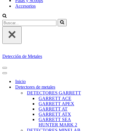
Palas y Scoops
Accesorios
Buscar...
Detección de Metales
MENÚ
DE
MENÚ
NAVEGACIÓN
DE
Inicio
NAVEGACIÓN
Detectores de metales
DETECTORES GARRETT
GARRETT ACE
GARRETT APEX
GARRETT AT
GARRETT ATX
GARRETT SEA
HUNTER MARK 2
DETECTORES MINELAB