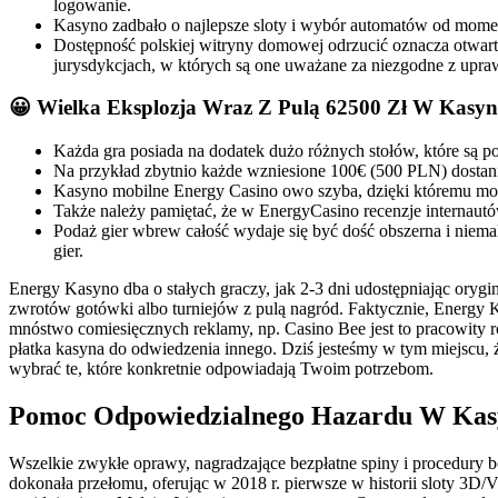
logowanie.
Kasyno zadbało o najlepsze sloty i wybór automatów od mome
Dostępność polskiej witryny domowej odrzucić oznacza otwart
jurysdykcjach, w których są one uważane za niezgodne z upra
😀 Wielka Eksplozja Wraz Z Pulą 62500 Zł W Kasy
Każda gra posiada na dodatek dużo różnych stołów, które są po
Na przykład zbytnio każde wzniesione 100€ (500 PLN) dostan
Kasyno mobilne Energy Casino owo szyba, dzięki któremu moż
Także należy pamiętać, że w EnergyCasino recenzje internaut
Podaż gier wbrew całość wydaje się być dość obszerna i niema
gier.
Energy Kasyno dba o stałych graczy, jak 2-3 dni udostępniając oryg
zwrotów gotówki albo turniejów z pulą nagród. Faktycznie, Energy 
mnóstwo comiesięcznych reklamy, np. Casino Bee jest to pracowity 
płatka kasyna do odwiedzenia innego. Dziś jesteśmy w tym miejscu, 
wybrać te, które konkretnie odpowiadają Twoim potrzebom.
Pomoc Odpowiedzialnego Hazardu W Kas
Wszelkie zwykłe oprawy, nagradzające bezpłatne spiny i procedury 
dokonała przełomu, oferując w 2018 r. pierwsze w historii sloty 3D/