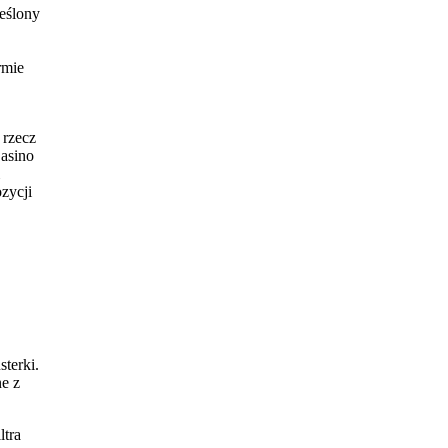
reślony
rmie
 rzecz
Casino
zycji
terki.
ne z
ltra