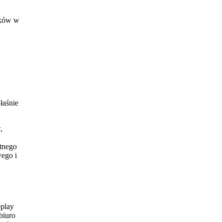
nków w
łaśnie
,
etnego
wego i
oplay
biuro