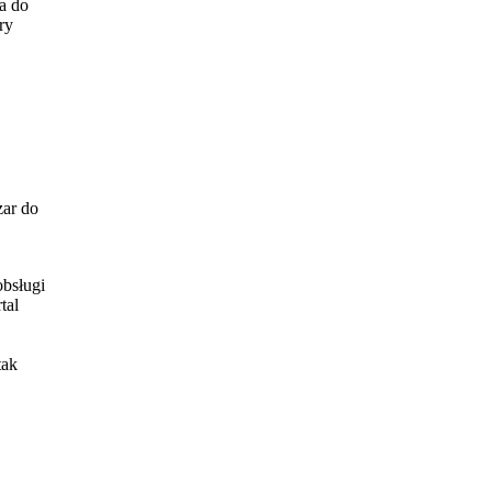
a do
ry
zar do
obsługi
tal
tak