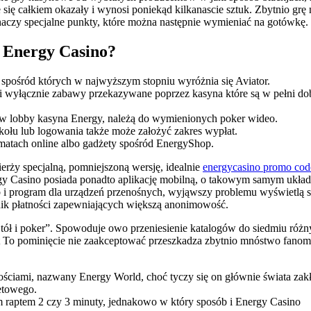
się całkiem okazały i wynosi poniekąd kilkanascie sztuk. Zbytnio grę 
znaczy specjalne punkty, które można następnie wymieniać na gotówkę.
 Energy Casino?
 spośród których w najwyższym stopniu wyróżnia się Aviator.
 i wyłącznie zabawy przekazywane poprzez kasyna które są w pełni do
ię w lobby kasyna Energy, należą do wymienionych poker wideo.
kołu lub logowania także może założyć zakres wypłat.
matach online albo gadżety spośród EnergyShop.
ierży specjalną, pomniejszoną wersję, idealnie
energycasino promo cod
gy Casino posiada ponadto aplikację mobilną, o takowym samym układz
b i program dla urządzeń przenośnych, wyjąwszy problemu wyświetlą s
hnik płatności zapewniających większą anonimowość.
„Stół i poker”. Spowoduje owo przeniesienie katalogów do siedmiu róż
st To pominięcie nie zaakceptować przeszkadza zbytnio mnóstwo fanom
ościami, nazwany Energy World, choć tyczy się on głównie świata za
etowego.
m raptem 2 czy 3 minuty, jednakowo w który sposób i Energy Casino