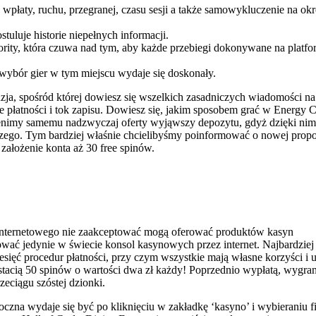
wpłaty, ruchu, przegranej, czasu sesji a także samowykluczenie na ok
stuluje historie niepełnych informacji.
rity, która czuwa nad tym, aby każde przebiegi dokonywane na platfo
 wybór gier w tym miejscu wydaje się doskonały.
zja, spośród której dowiesz się wszelkich zasadniczych wiadomości na
 płatności i tok zapisu. Dowiesz się, jakim sposobem grać w Energy 
. Cenimy samemu nadzwyczaj oferty wyjąwszy depozytu, gdyż dzięki nim
ego. Tym bardziej właśnie chcielibyśmy poinformować o nowej propo
ałożenie konta aż 30 free spinów.
y internetowego nie zaakceptować mogą oferować produktów kasyn
ować jedynie w świecie konsol kasynowych przez internet. Najbardziej
ięć procedur płatności, przy czym wszystkie mają własne korzyści i us
stacią 50 spinów o wartości dwa zł każdy! Poprzednio wypłatą, wygra
eciągu szóstej dzionki.
zna wydaje się być po kliknięciu w zakładkę ‘kasyno’ i wybieraniu fi