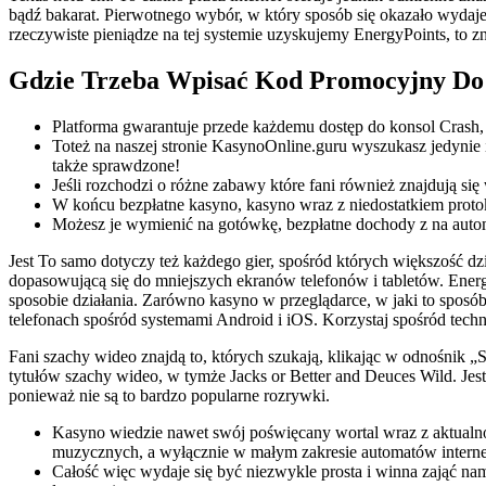
bądź bakarat. Pierwotnego wybór, w który sposób się okazało wydaje 
rzeczywiste pieniądze na tej systemie uzyskujemy EnergyPoints, to 
Gdzie Trzeba Wpisać Kod Promocyjny Do
Platforma gwarantuje przede każdemu dostęp do konsol Crash,
Toteż na naszej stronie KasynoOnline.guru wyszukasz jedynie
także sprawdzone!
Jeśli rozchodzi o różne zabawy które fani również znajdują s
W końcu bezpłatne kasyno, kasyno wraz z niedostatkiem proto
Możesz je wymienić na gotówkę, bezpłatne dochody z na auto
Jest To samo dotyczy też każdego gier, spośród których większość dz
dopasowującą się do mniejszych ekranów telefonów i tabletów. Ener
sposobie działania. Zarówno kasyno w przeglądarce, w jaki to sposó
telefonach spośród systemami Android i iOS. Korzystaj spośród tec
Fani szachy wideo znajdą to, których szukają, klikając w odnośnik 
tytułów szachy wideo, w tymże Jacks or Better and Deuces Wild. Je
ponieważ nie są to bardzo popularne rozrywki.
Kasyno wiedzie nawet swój poświęcany wortal wraz z aktualn
muzycznych, a wyłącznie w małym zakresie automatów intern
Całość więc wydaje się być niezwykle prosta i winna zająć na