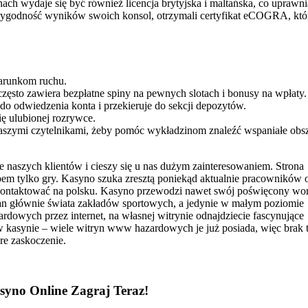
ach wydaje się być również licencja brytyjska i maltańska, co uprawni
rygodność wyników swoich konsol, otrzymali certyfikat eCOGRA, któ
warunkom ruchu.
zęsto zawiera bezpłatne spiny na pewnych slotach i bonusy na wpłaty.
do odwiedzenia konta i przekieruje do sekcji depozytów.
ę ulubionej rozrywce.
 naszymi czytelnikami, żeby pomóc wykładzinom znaleźć wspaniałe obs
 naszych klientów i cieszy się u nas dużym zainteresowaniem. Strona
obem tylko gry. Kasyno szuka zresztą poniekąd aktualnie pracowników 
 kontaktować na polsku. Kasyno przewodzi nawet swój poświęcony wor
pan głównie świata zakładów sportowych, a jedynie w małym poziomie
rdowych przez internet, na własnej witrynie odnajdziecie fascynujące
 w kasynie – wiele witryn www hazardowych je już posiada, więc brak 
re zaskoczenie.
yno Online Zagraj Teraz!