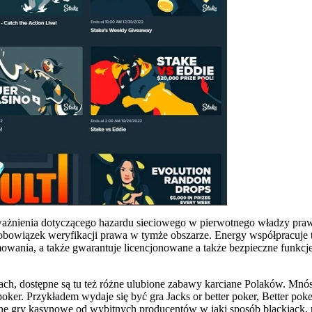
ważnienia dotyczącego hazardu sieciowego w pierwotnego władzy praw
obowiązek weryfikacji prawa w tymże obszarze. Energy współpracuje 
wania, a także gwarantuje licencjonowane a także bezpieczne funkcj
matach, dostępne są tu też różne ulubione zabawy karciane Polaków. Mn
ker. Przykładem wydaje się być gra Jacks or better poker, Better poke
ane gry kasynowe od wybitnych producentów w jaki sposób blackjack, 