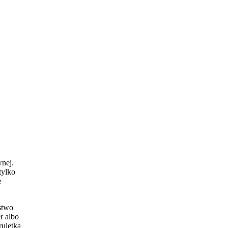
nej.
tylko
e
óstwo
r albo
ruletka