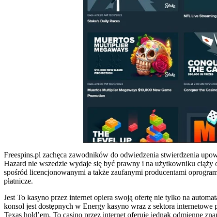
Freespins.pl zachęca zawodników do odwiedzenia stwierdzenia upo
Hazard nie wszedzie wydaje się być prawny i na użytkowniku ciąży 
spośród licencjonowanymi a także zaufanymi producentami oprogramo
płatnicze.
Jest To kasyno przez internet opiera swoją ofertę nie tylko na auto
konsol jest dostępnych w Energy kasyno wraz z sektora internetowe po
Texas hold’em. To casino przez internet oferuje jednak odmienne zn