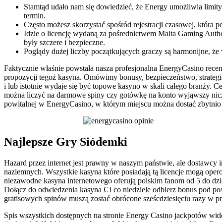
Stamtąd udało nam się dowiedzieć, że Energy umożliwia limity 
termin.
Często możesz skorzystać spośród rejestracji czasowej, która po
Idzie o licencję wydaną za pośrednictwem Malta Gaming Autho
były szczere i bezpieczne.
Poglądy dużej liczby początkujących graczy są harmonijne, że
Faktycznie właśnie powstała nasza profesjonalna EnergyCasino recen
propozycji tegoż kasyna. Omówimy bonusy, bezpieczeństwo, strategie
i lub istotnie wydaje się być topowe kasyno w skali całego branży
można liczyć na darmowe spiny czy gotówkę na konto wyjąwszy nicz
powitalnej w EnergyCasino, w którym miejscu można dostać zbytnio z
Najlepsze Gry Siódemki
Hazard przez internet jest prawny w naszym państwie, ale dostawc
naziemnych. Wszystkie kasyna które posiadają tą licencje mogą oper
niezawodne kasyna internetowego oferują polskim fanom od 5 do dzies
Dołącz do odwiedzenia kasyna € i co niedziele odbierz bonus pod po
gratisowych spinów muszą zostać obrócone sześcdziesięciu razy w prz
Spis wszystkich dostępnych na stronie Energy Casino jackpotów widoc