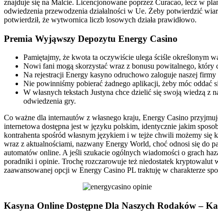
znajduje się na Malcie. Licencjonowane poprzez Curacao, lecz w plan
odwiedzenia przewodzenia działalności w Ue. Żeby potwierdzić wia
potwierdził, że wytwornica liczb losowych działa prawidłowo.
Premia Wyjąwszy Depozytu Energy Casino
Pamiętajmy, że kwota ta oczywiście ulega ściśle określonym 
Nowi fani mogą skorzystać wraz z bonusu powitalnego, który c
Na rejestracji Energy kasyno odruchowo zaloguje naszej firmy 
Nie powinniśmy pobierać żadnego aplikacji, żeby móc oddać si
W własnych tekstach Justyna chce dzielić się swoją wiedzą z
odwiedzenia gry.
Co ważne dla internautów z własnego kraju, Energy Casino przyjmuje
internetowa dostępna jest w języku polskim, identycznie jakim spos
kontrahenta spośród własnym językiem i w tejże chwili możemy się
wraz z aktualnościami, nazwany Energy World, choć odnosi się do 
automatów online. A jeśli szukacie ogólnych wiadomości o grach haza
poradniki i opinie. Trochę rozczarowuje też niedostatek kryptowalut
zaawansowanej opcji w Energy Casino PL traktuję w charakterze spo
Kasyna Online Dostępne Dla Naszych Rodaków – Kas