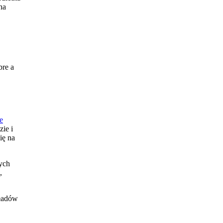
na
bre a
e
ie i
ię na
nych
,
kładów