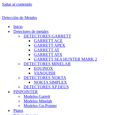
Saltar al contenido
Detección de Metales
Inicio
Detectores de metales
DETECTORES GARRETT
GARRETT ACE
GARRETT APEX
GARRETT AT
GARRETT ATX
GARRETT SEA HUNTER MARK 2
DETECTORES MINELAB
EQUINOX
VANQUISH
DETECTORES NOKTA
NOKTA SIMPLEX
DETECTORES XP DEUS
PINPOINTER
Modelos Garrett
Modelos Minelab
Modelos Gp-Pointer
Platos