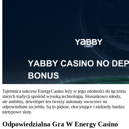
Tajemnica sukcesu EnergyCasino leży w jego zdolności do łączenia
starych tradycji spośród wysoką technologią. Stosunkowo młody,
ale ambitny, deweloper ten tworzy automaty owocowe na
odpowiednim szczeblu. Są to piękne, ekscytujące i niekiedy bardzo
nietypowe sloty.
Odpowiedzialna Gra W Energy Casino