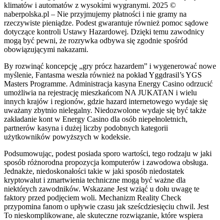
klimatów i automatów z wysokimi wygranymi. 2025 ©
naberpolska.pl – Nie przyjmujemy płatności i nie gramy na
rzeczywiste pieniądze. Podest gwarantuje również pomoc sądowe
dotyczące kontroli Ustawy Hazardowej. Dzięki temu zawodnicy
mogą być pewni, że rozrywka odbywa się zgodnie spośród
obowiązującymi nakazami.
By rozwinąć koncepcję „gry prócz hazardem” i wygenerować nowe
myślenie, Fantasma weszła również na pokład Yggdrasil’s YGS
Masters Programme. Administracja kasyna Energy Casino odrzucić
umożliwia na rejestrację mieszkańcom NA JUKATAN i wielu
innych krajów i regionów, gdzie hazard internetowego wydaje się
uważany zbytnio nielegalny. Niedozwolone wydaje się być także
zakładanie kont w Energy Casino dla osób niepełnoletnich,
partnerów kasyna i dużej liczby podobnych kategorii
użytkowników powyższych w kodeksie.
Podsumowując, podest posiada sporo wartości, tego rodzaju w jaki
sposób różnorodna propozycja komputerów i zawodowa obsługa.
Jednakże, niedoskonałości takie w jaki sposób niedostatek
kryptowalut i zmartwienia techniczne mogą być ważne dla
niektórych zawodników. Wskazane Jest wziąć u dołu uwagę te
faktory przed podjęciem woli. Mechanizm Reality Check
przypomina fanom o upływie czasu jak sześcdziesięciu chwil. Jest
To nieskomplikowane, ale skuteczne rozwiązanie, które wspiera