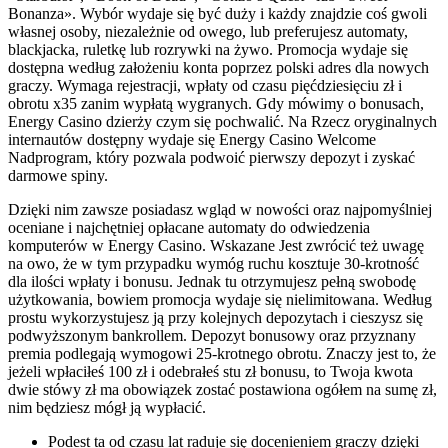
Bonanza». Wybór wydaje się być duży i każdy znajdzie coś gwoli
własnej osoby, niezależnie od owego, lub preferujesz automaty,
blackjacka, ruletkę lub rozrywki na żywo. Promocja wydaje się
dostępna według założeniu konta poprzez polski adres dla nowych
graczy. Wymaga rejestracji, wpłaty od czasu pięćdziesięciu zł i
obrotu x35 zanim wypłatą wygranych. Gdy mówimy o bonusach,
Energy Casino dzierży czym się pochwalić. Na Rzecz oryginalnych
internautów dostępny wydaje się Energy Casino Welcome
Nadprogram, który pozwala podwoić pierwszy depozyt i zyskać
darmowe spiny.
Dzięki nim zawsze posiadasz wgląd w nowości oraz najpomyślniej
oceniane i najchętniej opłacane automaty do odwiedzenia
komputerów w Energy Casino. Wskazane Jest zwrócić też uwagę
na owo, że w tym przypadku wymóg ruchu kosztuje 30-krotność
dla ilości wpłaty i bonusu. Jednak tu otrzymujesz pełną swobodę
użytkowania, bowiem promocja wydaje się nielimitowana. Według
prostu wykorzystujesz ją przy kolejnych depozytach i cieszysz się
podwyższonym bankrollem. Depozyt bonusowy oraz przyznany
premia podlegają wymogowi 25-krotnego obrotu. Znaczy jest to, że
jeżeli wpłaciłeś 100 zł i odebrałeś stu zł bonusu, to Twoja kwota
dwie stówy zł ma obowiązek zostać postawiona ogółem na sumę zł,
nim będziesz mógł ją wypłacić.
Podest ta od czasu lat raduje się docenieniem graczy dzięki