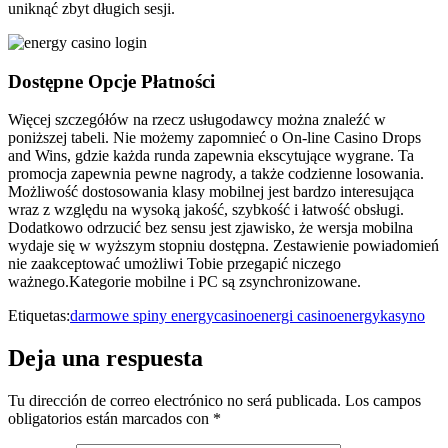
uniknąć zbyt długich sesji.
Dostępne Opcje Płatności
Więcej szczegółów na rzecz usługodawcy można znaleźć w
poniższej tabeli. Nie możemy zapomnieć o On-line Casino Drops
and Wins, gdzie każda runda zapewnia ekscytujące wygrane. Ta
promocja zapewnia pewne nagrody, a także codzienne losowania.
Możliwość dostosowania klasy mobilnej jest bardzo interesująca
wraz z względu na wysoką jakość, szybkość i łatwość obsługi.
Dodatkowo odrzucić bez sensu jest zjawisko, że wersja mobilna
wydaje się w wyższym stopniu dostępna. Zestawienie powiadomień
nie zaakceptować umożliwi Tobie przegapić niczego
ważnego.Kategorie mobilne i PC są zsynchronizowane.
Etiquetas:
darmowe spiny energycasino
energi casino
energykasyno
Deja una respuesta
Tu dirección de correo electrónico no será publicada.
Los campos
obligatorios están marcados con
*