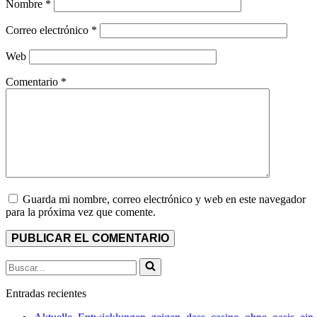
Nombre
*
Correo electrónico
*
Web
Comentario
*
Guarda mi nombre, correo electrónico y web en este navegador
para la próxima vez que comente.
Buscar...
Entradas recientes