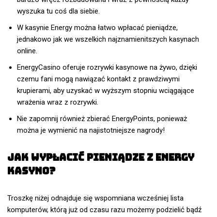
wyszuka tu coś dla siebie.
W kasynie Energy można łatwo wpłacać pieniądze,
jednakowo jak we wszelkich najznamienitszych kasynach
online.
EnergyCasino oferuje rozrywki kasynowe na żywo, dzięki
czemu fani mogą nawiązać kontakt z prawdziwymi
krupierami, aby uzyskać w wyższym stopniu wciągające
wrażenia wraz z rozrywki.
Nie zapomnij również zbierać EnergyPoints, ponieważ
można je wymienić na najistotniejsze nagrody!
Jak Wypłacić Pieniądze Z Energy
Kasyno?
Troszkę niżej odnajduje się wspomniana wcześniej lista
komputerów, którą już od czasu razu możemy podzielić bądź