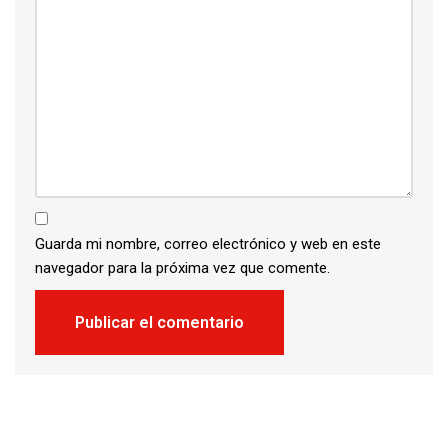
Guarda mi nombre, correo electrónico y web en este
navegador para la próxima vez que comente.