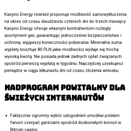
Kasyno Energy również proponuje możliwość samowykluczenia
na okres od czasu dwudziestu czterech dni do trzech miesięcy.
Kasyno Energy oferuje własnym kontrahentom rozległy
asortyment gier, gwarantując jednocześnie bezpieczeństwo i
ochronę, wyjąwszy konieczności pobierania. Minimalna suma
wypłaty kosztuje 80 PLN jakie możliwości wydaje się trochę
wysoką kwotą. Nie posiada jednak żadnych opłat związanych
spośród pierwszą wypłatą w tygodniu. Najczęściej uzyskujesz
pieniądze w ciągu kilkunastu dni od czasu złożenia wniosku.
Nadprogram Powitalny Dla
świeżych Internautów
Faktycznie ogromny wybór udogodnień umożliwi polskim
fanom czerpać garściami spośród doskonałych konsol w
Bitcoin casino.