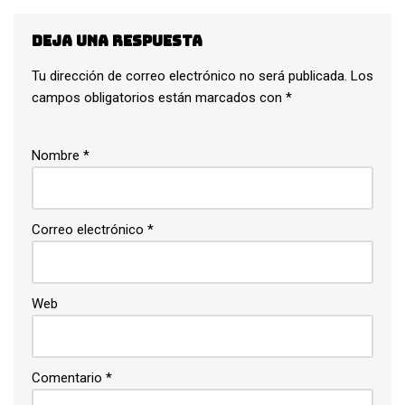
Deja una respuesta
Tu dirección de correo electrónico no será publicada.
Los
campos obligatorios están marcados con
*
Nombre
*
Correo electrónico
*
Web
Comentario
*