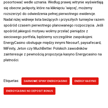
posortować wedle uznania. Według prawej witrynie wyświetlają
się obecne jackpoty, które na kliknięciu ‘więcej’, możemy
rozszerzyć do odwiedzenia pełnej pierwotnego ewidencje.
Nadal niżej widnieje lista bieżących i przyszłych turniejów razem
spośród czasem pierwotnego planowanego rozpoczęcia. Jeśli
spośród jakiegoś motywu wolimy przelać pieniądze z
sieciowego portfela, będziemy szczególnie zaspokojeni.
EnergyCasino obsługuje między innymi Neosurf, paysafecard,
MiFinity, Jeton czy MuchBetter. Polskich zawodników
zainteresuje z pewnością propozycja kasyno Energycasino na
płatności.
Etiquetas:
DARMOWE SPINY ENERGYCASINO
ENERGY KASYNO
ENERGYCASINO NO DEPOSIT BONUS