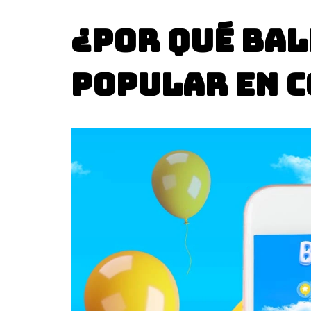
¿Por qué Bal
popular en 