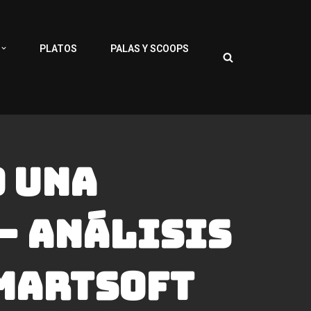
PLATOS
PALAS Y SCOOPS
o una
– Análisis
SmartSoft