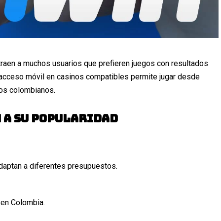
traen a muchos usuarios que prefieren juegos con resultados
 acceso móvil en casinos compatibles permite jugar desde
 los colombianos.
 a su popularidad
daptan a diferentes presupuestos.
 en Colombia.