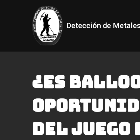
Saltar
Detección de Metale
al
contenido
¿Es Balloo
oportunid
del juego 