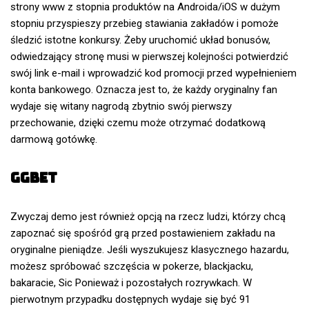
strony www z stopnia produktów na Androida/iOS w dużym
stopniu przyspieszy przebieg stawiania zakładów i pomoże
śledzić istotne konkursy. Żeby uruchomić układ bonusów,
odwiedzający stronę musi w pierwszej kolejności potwierdzić
swój link e-mail i wprowadzić kod promocji przed wypełnieniem
konta bankowego. Oznacza jest to, że każdy oryginalny fan
wydaje się witany nagrodą zbytnio swój pierwszy
przechowanie, dzięki czemu może otrzymać dodatkową
darmową gotówkę.
Ggbet
Zwyczaj demo jest również opcją na rzecz ludzi, którzy chcą
zapoznać się spośród grą przed postawieniem zakładu na
oryginalne pieniądze. Jeśli wyszukujesz klasycznego hazardu,
możesz spróbować szczęścia w pokerze, blackjacku,
bakaracie, Sic Ponieważ i pozostałych rozrywkach. W
pierwotnym przypadku dostępnych wydaje się być 91