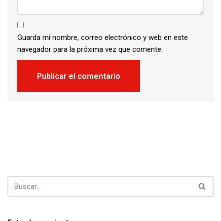
Guarda mi nombre, correo electrónico y web en este
navegador para la próxima vez que comente.