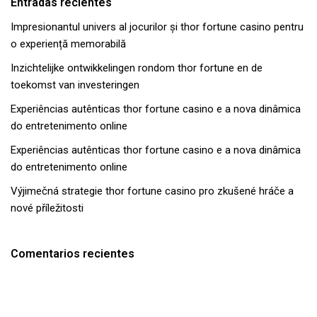
Entradas recientes
Impresionantul univers al jocurilor și thor fortune casino pentru
o experiență memorabilă
Inzichtelijke ontwikkelingen rondom thor fortune en de
toekomst van investeringen
Experiências autênticas thor fortune casino e a nova dinâmica
do entretenimento online
Experiências autênticas thor fortune casino e a nova dinâmica
do entretenimento online
Výjimečná strategie thor fortune casino pro zkušené hráče a
nové příležitosti
Comentarios recientes