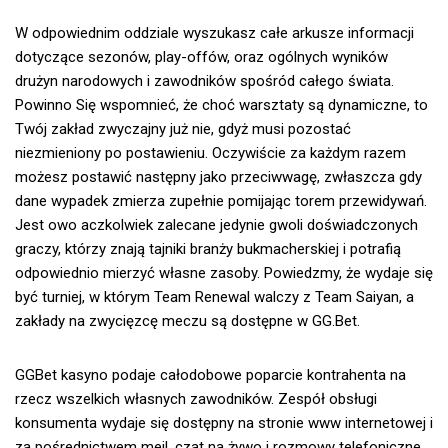
W odpowiednim oddziale wyszukasz całe arkusze informacji
dotyczące sezonów, play-offów, oraz ogólnych wyników
drużyn narodowych i zawodników spośród całego świata.
Powinno Się wspomnieć, że choć warsztaty są dynamiczne, to
Twój zakład zwyczajny już nie, gdyż musi pozostać
niezmieniony po postawieniu. Oczywiście za każdym razem
możesz postawić następny jako przeciwwagę, zwłaszcza gdy
dane wypadek zmierza zupełnie pomijając torem przewidywań.
Jest owo aczkolwiek zalecane jedynie gwoli doświadczonych
graczy, którzy znają tajniki branży bukmacherskiej i potrafią
odpowiednio mierzyć własne zasoby. Powiedzmy, że wydaje się
być turniej, w którym Team Renewal walczy z Team Saiyan, a
zakłady na zwycięzcę meczu są dostępne w GG.Bet.
GGBet kasyno podaje całodobowe poparcie kontrahenta na
rzecz wszelkich własnych zawodników. Zespół obsługi
konsumenta wydaje się dostępny na stronie www internetowej i
za pośrednictwem mejl, czat na żywo i rozmowy telefoniczne.