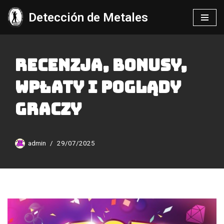
Detección de Metales
Saltar
al
contenido
Recenzja, Bonusy,
Wpłaty I Poglądy
Graczy
admin
29/07/2025