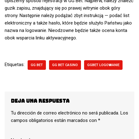
opiszemy sposób rejestracji w GG Bet. Najpierw, należy znaleźć
guzik zapisu, znajdujący się po prawej witrynie obok góry
strony. Następnie należy podążać zbyt instrukcją — podać list
elektroniczny a także hasło, które będzie służyło Państwu jako
nazwa na logowanie. Nieodzowne będzie także ocena konta
obok wsparcia linku aktywacyjnego.
Etiquetas:
GG BET
GG BET CASINO
GGBET LOGOWANIE
Deja una respuesta
Tu dirección de correo electrónico no será publicada.
Los
campos obligatorios están marcados con
*