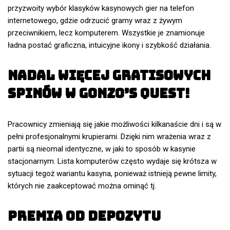
przyzwoity wybór klasyków kasynowych gier na telefon
internetowego, gdzie odrzucić gramy wraz z żywym
przeciwnikiem, lecz komputerem. Wszystkie je znamionuje
ładna postać graficzna, intuicyjne ikony i szybkość działania.
Nadal Więcej Gratisowych
Spinów W Gonzo’s Quest!
Pracownicy zmieniają się jakie możliwości kilkanaście dni i są w
pełni profesjonalnymi krupierami. Dzięki nim wrażenia wraz z
partii są nieomal identyczne, w jaki to sposób w kasynie
stacjonarnym. Lista komputerów często wydaje się krótsza w
sytuacji tegoż wariantu kasyna, ponieważ istnieją pewne limity,
których nie zaakceptować można ominąć tj.
Premia Od Depozytu