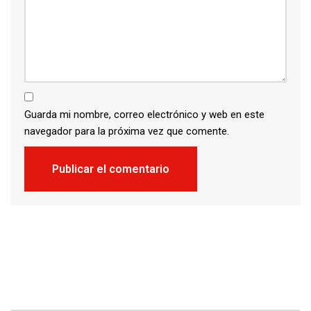
Guarda mi nombre, correo electrónico y web en este
navegador para la próxima vez que comente.