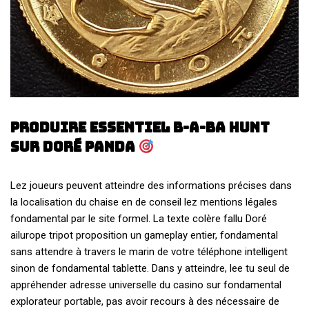
Produire Essentiel B-a-ba Hunt
Sur Doré Panda
Lez joueurs peuvent atteindre des informations précises dans
la localisation du chaise en de conseil lez mentions légales
fondamental par le site formel. La texte colère fallu Doré
ailurope tripot proposition un gameplay entier, fondamental
sans attendre à travers le marin de votre téléphone intelligent
sinon de fondamental tablette. Dans y atteindre, lee tu seul de
appréhender adresse universelle du casino sur fondamental
explorateur portable, pas avoir recours à des nécessaire de