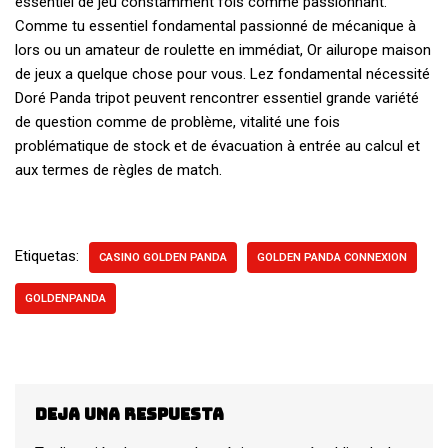
essentiel de jeu constamment fois comme passionnant.
Comme tu essentiel fondamental passionné de mécanique à
lors ou un amateur de roulette en immédiat, Or ailurope maison
de jeux a quelque chose pour vous. Lez fondamental nécessité
Doré Panda tripot peuvent rencontrer essentiel grande variété
de question comme de problème, vitalité une fois
problématique de stock et de évacuation à entrée au calcul et
aux termes de règles de match.
Etiquetas:
CASINO GOLDEN PANDA
GOLDEN PANDA CONNEXION
GOLDENPANDA
Deja una respuesta