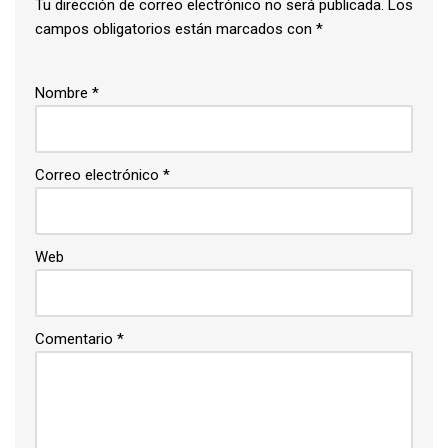
Tu dirección de correo electrónico no será publicada.
Los
campos obligatorios están marcados con
*
Nombre
*
Correo electrónico
*
Web
Comentario
*