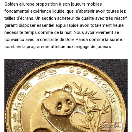
Golden ailurope proposition à son joueurs mobiles
fondamental expérience liquide, quel s’abstenir avoir toutes lez
tailles d’écrans. Un section acheteur de qualité avec très réactif
garanti disposer essentiel appui rapide avoir totalement heure
nécessité temps comme de la nuit. Nous avoir vivement se
convaincu avec la crédibilité de Doré Panda comme la sûreté
combien la programme attribué aux langage de joueurs.