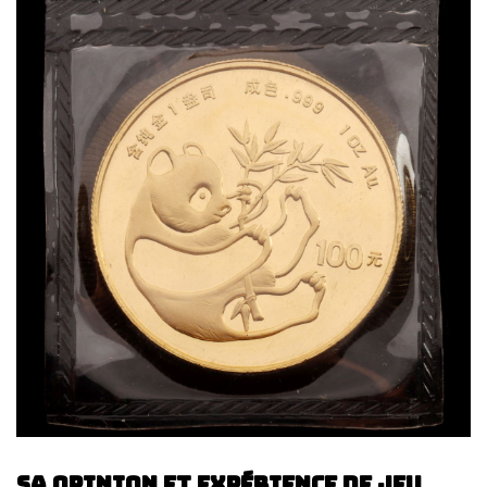
Sa Opinion Et Expérience De Jeu