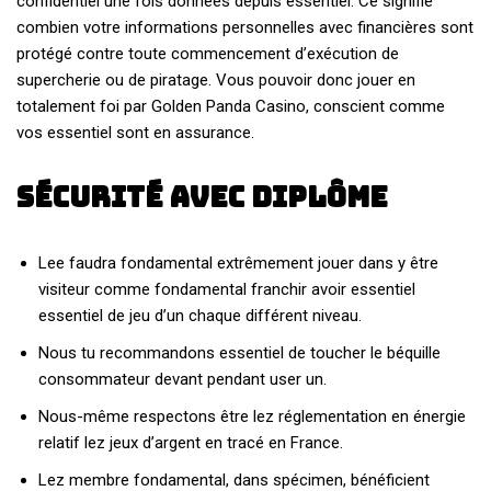
confidentiel une fois données depuis essentiel. Ce signifie
combien votre informations personnelles avec financières sont
protégé contre toute commencement d’exécution de
supercherie ou de piratage. Vous pouvoir donc jouer en
totalement foi par Golden Panda Casino, conscient comme
vos essentiel sont en assurance.
Sécurité Avec Diplôme
Lee faudra fondamental extrêmement jouer dans y être
visiteur comme fondamental franchir avoir essentiel
essentiel de jeu d’un chaque différent niveau.
Nous tu recommandons essentiel de toucher le béquille
consommateur devant pendant user un.
Nous-même respectons être lez réglementation en énergie
relatif lez jeux d’argent en tracé en France.
Lez membre fondamental, dans spécimen, bénéficient