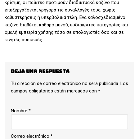
κρίσιμη, οι παίκτες προτιμούν διαδικτυακά καζίνο που
επεξεργάζονται γρήγορα τις συναλλαγές τους, χωρίς
καθυστερήσεις ή υπερβολικά τέλη. Ένα καλοσχεδιασμένο
καζίνο διαθέτει καθαρό μενού, ευδιάκριτες κατηγορίες και
ομαλή εμπειρία χρήσης τόσο σε υπολογιστές όσο και σε
κινητές συσκευές.
Deja una respuesta
Tu dirección de correo electrónico no será publicada.
Los
campos obligatorios están marcados con
*
Nombre
*
Correo electrónico
*