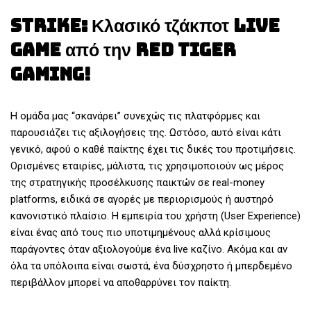
Strike: Κλασικό τζάκποτ live
game από την Red Tiger
Gaming!
Η ομάδα μας “σκανάρει” συνεχώς τις πλατφόρμες και
παρουσιάζει τις αξιλογήσεις της. Ωστόσο, αυτό είναι κάτι
γενικό, αφού ο καθέ παίκτης έχει τις δικές του προτιμήσεις.
Ορισμένες εταιρίες, μάλιστα, τις χρησιμοποιούν ως μέρος
της στρατηγικής προσέλκυσης παικτών σε real-money
platforms, ειδικά σε αγορές με περιορισμούς ή αυστηρό
κανονιστικό πλαίσιο. Η εμπειρία του χρήστη (User Experience)
είναι ένας από τους πιο υποτιμημένους αλλά κρίσιμους
παράγοντες όταν αξιολογούμε ένα live καζίνο. Ακόμα και αν
όλα τα υπόλοιπα είναι σωστά, ένα δύσχρηστο ή μπερδεμένο
περιβάλλον μπορεί να αποθαρρύνει τον παίκτη.