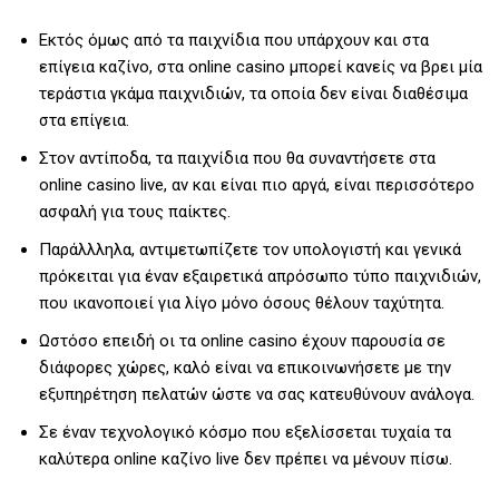
Εκτός όμως από τα παιχνίδια που υπάρχουν και στα
επίγεια καζίνο, στα online casino μπορεί κανείς να βρει μία
τεράστια γκάμα παιχνιδιών, τα οποία δεν είναι διαθέσιμα
στα επίγεια.
Στον αντίποδα, τα παιχνίδια που θα συναντήσετε στα
online casino live, αν και είναι πιο αργά, είναι περισσότερο
ασφαλή για τους παίκτες.
Παράλλληλα, αντιμετωπίζετε τον υπολογιστή και γενικά
πρόκειται για έναν εξαιρετικά απρόσωπο τύπο παιχνιδιών,
που ικανοποιεί για λίγο μόνο όσους θέλουν ταχύτητα.
Ωστόσο επειδή οι τα online casino έχουν παρουσία σε
διάφορες χώρες, καλό είναι να επικοινωνήσετε με την
εξυπηρέτηση πελατών ώστε να σας κατευθύνουν ανάλογα.
Σε έναν τεχνολογικό κόσμο που εξελίσσεται τυχαία τα
καλύτερα online καζίνο live δεν πρέπει να μένουν πίσω.