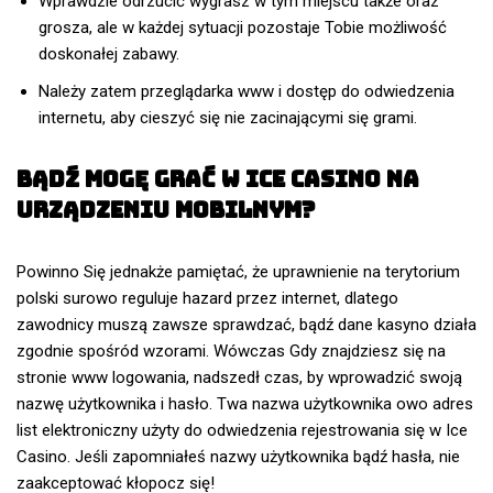
Wprawdzie odrzucić wygrasz w tym miejscu także oraz
grosza, ale w każdej sytuacji pozostaje Tobie możliwość
doskonałej zabawy.
Należy zatem przeglądarka www i dostęp do odwiedzenia
internetu, aby cieszyć się nie zacinającymi się grami.
Bądź Mogę Grać W Ice Casino Na
Urządzeniu Mobilnym?
Powinno Się jednakże pamiętać, że uprawnienie na terytorium
polski surowo reguluje hazard przez internet, dlatego
zawodnicy muszą zawsze sprawdzać, bądź dane kasyno działa
zgodnie spośród wzorami. Wówczas Gdy znajdziesz się na
stronie www logowania, nadszedł czas, by wprowadzić swoją
nazwę użytkownika i hasło. Twa nazwa użytkownika owo adres
list elektroniczny użyty do odwiedzenia rejestrowania się w Ice
Casino. Jeśli zapomniałeś nazwy użytkownika bądź hasła, nie
zaakceptować kłopocz się!