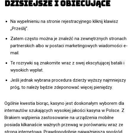
Dzisiejsze I Obiecujące
Na wypełnieniu na stronie rejestracyjnego kliknij klawisz
„Prześlij”.
Zatem często można je znaleźć na zewnętrznych stronach
partnerskich albo w postaci marketingowych wiadomości e-
mail.
Te rozrywki są znakomite wraz z swej ekscytującej batalii i
wysokich wypłat.
Jeśli jednak wybrana procedura dzierży wyższy najmniejszy
próg, to należy będzie zdeponować więcej pieniędzy.
Ogólnie kwestia biorąc, kasyno jest doskonałym wyborem dla
internautów szukających wysokiej jakości kasyna w Polsce. Z
Brakiem wątpienia zastosowanie na urządzenia mobilne
posiada kilkanaście ważnych przewag w porównaniu wraz ze
stroną internetową. Prawdopodobnie najważniejszą spośród