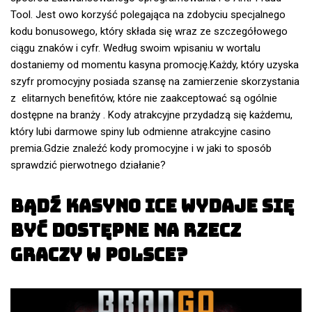
Tool. Jest owo korzyść polegająca na zdobyciu specjalnego
kodu bonusowego, który składa się wraz ze szczegółowego
ciągu znaków i cyfr. Według swoim wpisaniu w wortalu
dostaniemy od momentu kasyna promocję.Każdy, który uzyska
szyfr promocyjny posiada szansę na zamierzenie skorzystania
z elitarnych benefitów, które nie zaakceptować są ogólnie
dostępne na branży . Kody atrakcyjne przydadzą się każdemu,
który lubi darmowe spiny lub odmienne atrakcyjne casino
premia.Gdzie znaleźć kody promocyjne i w jaki to sposób
sprawdzić pierwotnego działanie?
Bądź Kasyno Ice Wydaje Się
Być Dostępne Na Rzecz
Graczy W Polsce?