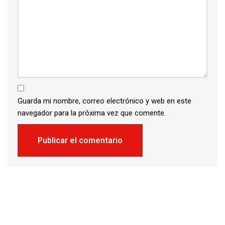
Guarda mi nombre, correo electrónico y web en este
navegador para la próxima vez que comente.