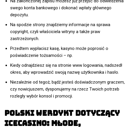
Na zakończonej zapisu możesz już przejść do odwiedzenia
swego konta bankowego i dokonać wpłaty głównego
depozytu.
Na spodzie strony znajdziemy informacje na sprawa
copyright, czyli właściciela witryny a także praw
zastrzeżonych.
Przedtem wypłacisz kasę, kasyno może poprosić o
poświadczenie tożsamości – np.
Kiedy odnajdziesz się na stronie www logowania, nadszedł
okres, aby wprowadzić swoją nazwę użytkownika i hasło.
Niezależnie od tegoż, bądź jesteś doświadczonym graczem,
czy nowicjuszem, dysponujemy na rzecz Twoich potrzeb
rozległy wybór konsol i promocji.
Polski Werdykt Dotyczący
Icecasino: Młode,