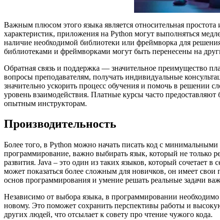
Важным плюсом этого языка является относительная простота 
характеристик, приложения на Python могут выполняться медле
наличие необходимой библиотеки или фреймворка для решения к
библиотеками и фреймворками могут быть перенесены на друг
Обратная связь и поддержка — значительное преимущество пла
вопросы преподавателям, получать индивидуальные консультац
значительно ускорить процесс обучения и помочь в решении сл
уровень взаимодействия. Платные курсы часто предоставляют б
опытным инструкторам.
Производительность
Более того, в Python можно начать писать код с минимальным
программирование, важно выбирать язык, который не только р
развития. Java – это один из таких языков, который сочетает в
может показаться более сложным для новичков, он имеет свои 
основ программирования и умение решать реальные задачи важ
Независимо от выбора языка, в программировании необходимо 
новому. Это поможет сохранить перспективы работы и высокую
других людей, что отсылает к совету про чтение чужого кода.