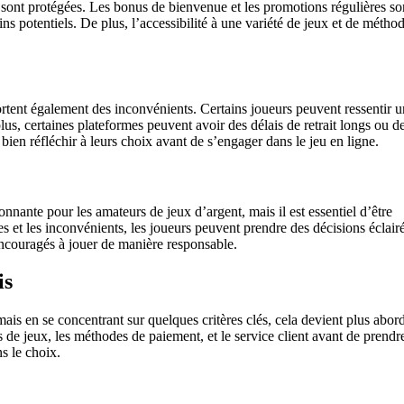
 sont protégées. Les bonus de bienvenue et les promotions régulières so
ns potentiels. De plus, l’accessibilité à une variété de jeux et de métho
rtent également des inconvénients. Certains joueurs peuvent ressentir 
s, certaines plateformes peuvent avoir des délais de retrait longs ou de
 bien réfléchir à leurs choix avant de s’engager dans le jeu en ligne.
onnante pour les amateurs de jeux d’argent, mais il est essentiel d’être
s et les inconvénients, les joueurs peuvent prendre des décisions éclair
t encouragés à jouer de manière responsable.
is
ais en se concentrant sur quelques critères clés, cela devient plus abor
res de jeux, les méthodes de paiement, et le service client avant de prendr
ns le choix.