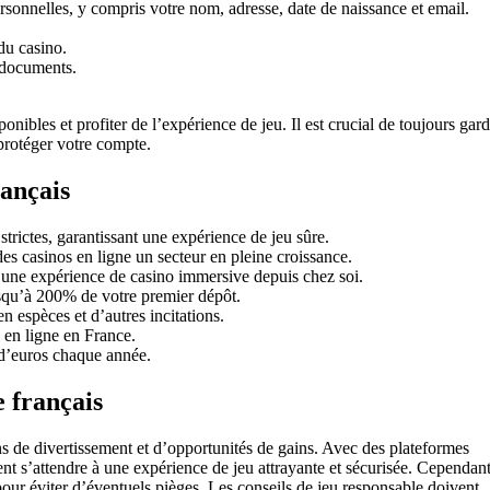
rsonnelles, y compris votre nom, adresse, date de naissance et email.
du casino.
e documents.
nibles et profiter de l’expérience de jeu. Il est crucial de toujours gard
 protéger votre compte.
rançais
trictes, garantissant une expérience de jeu sûre.
des casinos en ligne un secteur en pleine croissance.
t une expérience de casino immersive depuis chez soi.
squ’à 200% de votre premier dépôt.
n espèces et d’autres incitations.
s en ligne en France.
 d’euros chaque année.
e français
ns de divertissement et d’opportunités de gains. Avec des plateformes
 s’attendre à une expérience de jeu attrayante et sécurisée. Cependant,
 pour éviter d’éventuels pièges. Les conseils de jeu responsable doivent