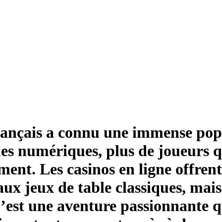
rançais a connu une immense popu
es numériques, plus de joueurs q
ment. Les casinos en ligne offren
ux jeux de table classiques, mais
C’est une aventure passionnante q