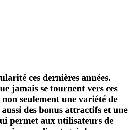
larité ces dernières années.
ue jamais se tournent vers ces
t non seulement une variété de
 aussi des bonus attractifs et une
ui permet aux utilisateurs de