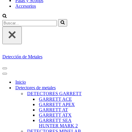
Palas y Scoops
Accesorios
Buscar...
Detección de Metales
MENÚ
DE
MENÚ
NAVEGACIÓN
DE
Inicio
NAVEGACIÓN
Detectores de metales
DETECTORES GARRETT
GARRETT ACE
GARRETT APEX
GARRETT AT
GARRETT ATX
GARRETT SEA
HUNTER MARK 2
DETECTORES MINELAB