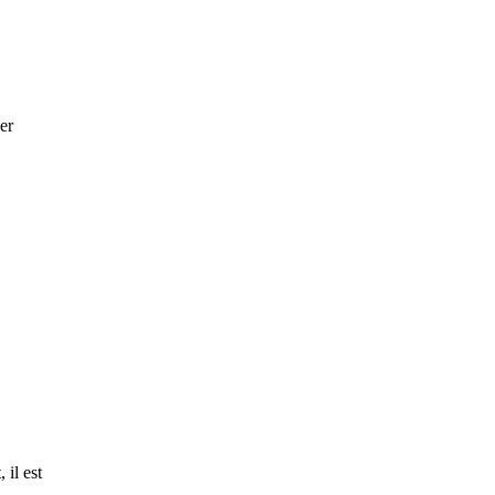
er
 il est