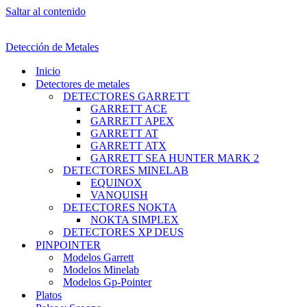
Saltar al contenido
Detección de Metales
Inicio
Detectores de metales
DETECTORES GARRETT
GARRETT ACE
GARRETT APEX
GARRETT AT
GARRETT ATX
GARRETT SEA HUNTER MARK 2
DETECTORES MINELAB
EQUINOX
VANQUISH
DETECTORES NOKTA
NOKTA SIMPLEX
DETECTORES XP DEUS
PINPOINTER
Modelos Garrett
Modelos Minelab
Modelos Gp-Pointer
Platos