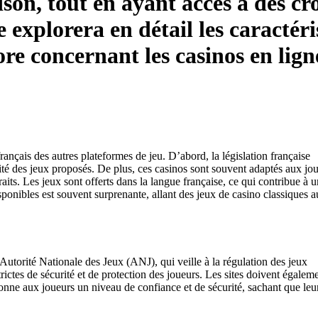
son, tout en ayant accès à des cro
le explorera en détail les caracté
e concernant les casinos en ligne
 français des autres plateformes de jeu. D’abord, la législation française
égrité des jeux proposés. De plus, ces casinos sont souvent adaptés aux jo
raits. Les jeux sont offerts dans la langue française, ce qui contribue à 
disponibles est souvent surprenante, allant des jeux de casino classiques 
’Autorité Nationale des Jeux (ANJ), qui veille à la régulation des jeux
rictes de sécurité et de protection des joueurs. Les sites doivent égalem
 donne aux joueurs un niveau de confiance et de sécurité, sachant que leu