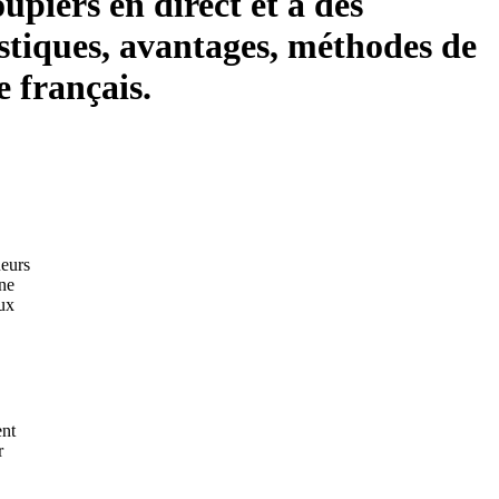
upiers en direct et à des
ristiques, avantages, méthodes de
 français.
ueurs
une
aux
ent
r