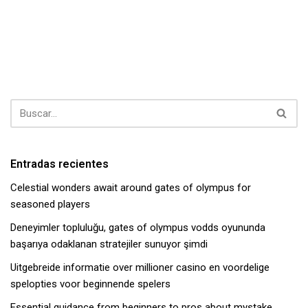
Entradas recientes
Celestial wonders await around gates of olympus for
seasoned players
Deneyimler topluluğu, gates of olympus vodds oyununda
başarıya odaklanan stratejiler sunuyor şimdi
Uitgebreide informatie over millioner casino en voordelige
spelopties voor beginnende spelers
Essential guidance from beginners to pros about mystake