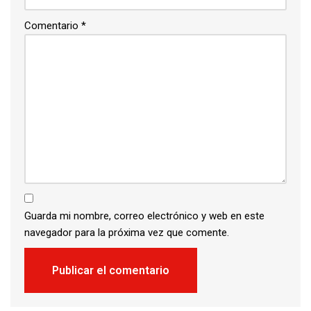
Comentario
*
Guarda mi nombre, correo electrónico y web en este
navegador para la próxima vez que comente.