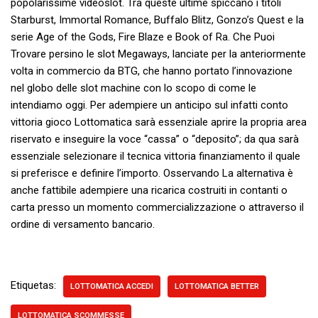
popolarissime videoslot. Tra queste ultime spiccano i titoli
Starburst, Immortal Romance, Buffalo Blitz, Gonzo’s Quest e la
serie Age of the Gods, Fire Blaze e Book of Ra. Che Puoi
Trovare persino le slot Megaways, lanciate per la anteriormente
volta in commercio da BTG, che hanno portato l’innovazione
nel globo delle slot machine con lo scopo di come le
intendiamo oggi. Per adempiere un anticipo sul infatti conto
vittoria gioco Lottomatica sarà essenziale aprire la propria area
riservato e inseguire la voce “cassa” o “deposito”; da qua sarà
essenziale selezionare il tecnica vittoria finanziamento il quale
si preferisce e definire l’importo. Osservando La alternativa è
anche fattibile adempiere una ricarica costruiti in contanti o
carta presso un momento commercializzazione o attraverso il
ordine di versamento bancario.
Etiquetas:
LOTTOMATICA ACCEDI
LOTTOMATICA BETTER
LOTTOMATICA SCOMMESSE