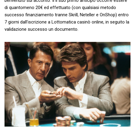
benvenuto sul acconto. Il il suo primo anticipo occorre essere
di quantomeno 20€ ed effettuato (con qualsiasi metodo
successo finanziamento tranne Skrill, Neteller e OnShop) entro
7 giorni dall’iscrizione a Lottomatica casinò online, in seguito la
validazione successo un documento.