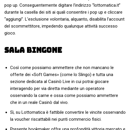
pop up. Conseguentemente digitare l’indirizzo “lottomatica.it”
durante la casella dei siti ai quali consentire i pop up e cliccare
“aggiungi”. L’esclusione volontaria, alquanto, disabilita l’account
del scommettitore, impedendo qualunque attività successo
gioco.
Sala Bingone
Così come possiamo ammettere che non mancano le
offerte dei «Soft Games» (come lo Slingo) e tutta una
sezione dedicata al Casinò Live in cui potrai giocare
interagendo per via diretta mediante un operatore
osservando la carne e ossa come possiamo ammettere
che in un reale Casinò dal vivo.
Sì, su Lottomatica è fattibile convertire le vincite osservando
la voucher riscattabili nei punti commercio fisici.
Presente bookmaker offre una profondità vittoria mercato e