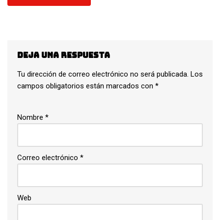
Deja una respuesta
Tu dirección de correo electrónico no será publicada.
Los
campos obligatorios están marcados con
*
Nombre
*
Correo electrónico
*
Web