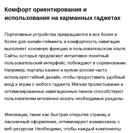
Комфорт ориентирования и
использования на карманных гаджетах
Портативные устройства превращаются в все более и
более для онлайн-гейминга, и комфортность навигации
выполняет основную функцию в пользовательском опыте.
Сайты, которые предлагают интуитивно понятный
пользовательский интерфейс, побеждают в соревновании.
Например, порталы казино и вулкан россия часто
используют гибкий дизайн, чтобы предоставить удобный
вход к играм с любого гаджета. Мягкая пролистывание и
оптимизированные навигационные панели способствуют
пользователям мгновенно искать необходимые разделы.
Инновации, такие как быстрая открытие страниц и
лаконичный оформление, оптимизируют взаимосвязь с
веб-ресурсом. Необходимо, чтобы каждый компоненты