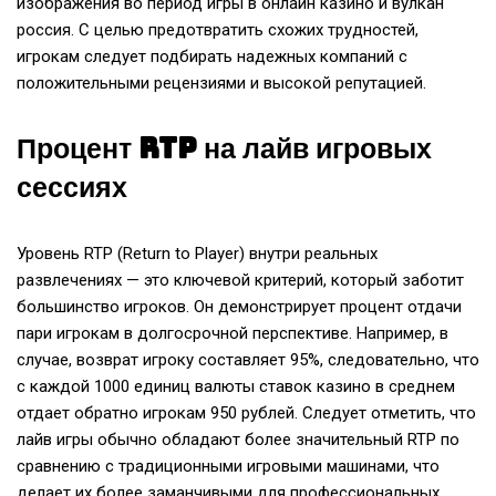
изображения во период игры в онлайн казино и вулкан
россия. С целью предотвратить схожих трудностей,
игрокам следует подбирать надежных компаний с
положительными рецензиями и высокой репутацией.
Процент RTP на лайв игровых
сессиях
Уровень RTP (Return to Player) внутри реальных
развлечениях — это ключевой критерий, который заботит
большинство игроков. Он демонстрирует процент отдачи
пари игрокам в долгосрочной перспективе. Например, в
случае, возврат игроку составляет 95%, следовательно, что
с каждой 1000 единиц валюты ставок казино в среднем
отдает обратно игрокам 950 рублей. Следует отметить, что
лайв игры обычно обладают более значительный RTP по
сравнению с традиционными игровыми машинами, что
делает их более заманчивыми для профессиональных