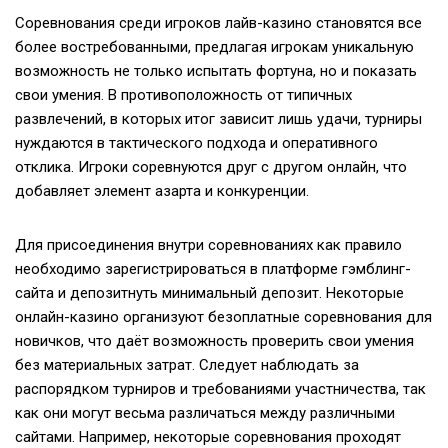
Соревнования среди игроков лайв-казино становятся все
более востребованными, предлагая игрокам уникальную
возможность не только испытать фортуна, но и показать
свои умения. В противоположность от типичных
развлечений, в которых итог зависит лишь удачи, турниры
нуждаются в тактического подхода и оперативного
отклика. Игроки соревнуются друг с другом онлайн, что
добавляет элемент азарта и конкуренции.
Для присоединения внутри соревнованиях как правило
необходимо зарегистрироваться в платформе гэмблинг-
сайта и депозитнуть минимальный депозит. Некоторые
онлайн-казино организуют безоплатные соревнования для
новичков, что даёт возможность проверить свои умения
без материальных затрат. Следует наблюдать за
распорядком турниров и требованиями участничества, так
как они могут весьма различаться между различными
сайтами. Например, некоторые соревнования проходят