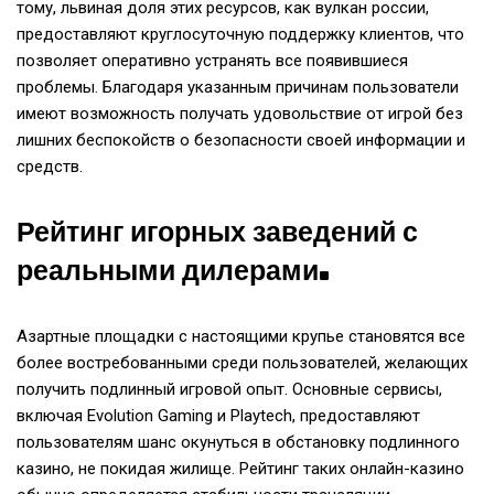
тому, львиная доля этих ресурсов, как вулкан россии,
предоставляют круглосуточную поддержку клиентов, что
позволяет оперативно устранять все появившиеся
проблемы. Благодаря указанным причинам пользователи
имеют возможность получать удовольствие от игрой без
лишних беспокойств о безопасности своей информации и
средств.
Рейтинг игорных заведений с
реальными дилерами.
Азартные площадки с настоящими крупье становятся все
более востребованными среди пользователей, желающих
получить подлинный игровой опыт. Основные сервисы,
включая Evolution Gaming и Playtech, предоставляют
пользователям шанс окунуться в обстановку подлинного
казино, не покидая жилище. Рейтинг таких онлайн-казино