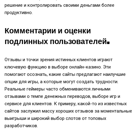
решение и контролировать своими деньгами более
продуктивно.
Комментарии и оценки
подлинных пользователей.
Отзывы и точки зрения истинных клиентов играют
ключевую функцию в выборе онлайн-казино. Эти
помогают осознать, какие сайты предлагают наилучшие
опции для игры, а которые могут создать трудности.
Реальные геймеры часто обмениваются личными
отзывами о темпе денежных переводов, выборе игр и
сервисе для клиентов. К примеру, какой-то из известных
сайтов заслужил массу хороших отзывов за моментальные
выигрыши и широкий выбор слотов от топовых
разработчиков.