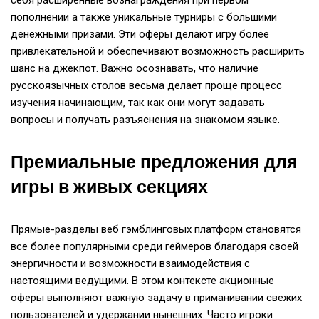
себя расширенные вознаграждения при первом
пополнении а также уникальные турниры с большими
денежными призами. Эти оферы делают игру более
привлекательной и обеспечивают возможность расширить
шанс на джекпот. Важно осознавать, что наличие
русскоязычных столов весьма делает проще процесс
изучения начинающим, так как они могут задавать
вопросы и получать разъяснения на знакомом языке.
Премиальные предложения для
игры в живых секциях
Прямые-разделы веб гэмблинговых платформ становятся
все более популярными среди геймеров благодаря своей
энергичности и возможности взаимодействия с
настоящими ведущими. В этом контексте акционные
оферы выполняют важную задачу в приманивании свежих
пользователей и удержании нынешних. Часто игроки