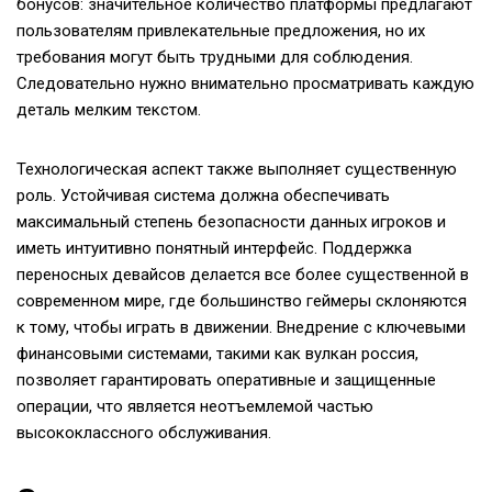
бонусов: значительное количество платформы предлагают
пользователям привлекательные предложения, но их
требования могут быть трудными для соблюдения.
Следовательно нужно внимательно просматривать каждую
деталь мелким текстом.
Технологическая аспект также выполняет существенную
роль. Устойчивая система должна обеспечивать
максимальный степень безопасности данных игроков и
иметь интуитивно понятный интерфейс. Поддержка
переносных девайсов делается все более существенной в
современном мире, где большинство геймеры склоняются
к тому, чтобы играть в движении. Внедрение с ключевыми
финансовыми системами, такими как вулкан россия,
позволяет гарантировать оперативные и защищенные
операции, что является неотъемлемой частью
высококлассного обслуживания.