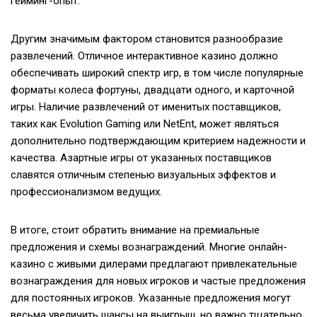
гейминг-опыт.
Другим значимым фактором становится разнообразие
развлечений. Отличное интерактивное казино должно
обеспечивать широкий спектр игр, в том числе популярные
форматы колеса фортуны, двадцати одного, и карточной
игры. Наличие развлечений от именитых поставщиков,
таких как Evolution Gaming или NetEnt, может являться
дополнительно подтверждающим критерием надежности и
качества. Азартные игры от указанных поставщиков
славятся отличным степенью визуальных эффектов и
профессионализмом ведущих.
В итоге, стоит обратить внимание на премиальные
предложения и схемы вознаграждений. Многие онлайн-
казино с живыми дилерами предлагают привлекательные
вознаграждения для новых игроков и частые предложения
для постоянных игроков. Указанные предложения могут
весьма увеличить шансы на выигрыш, но важно тщательно