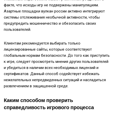
факте, что исходы игр не подвержены манипуляциям.
Азартные площадки вулкан россии активно интегрируют
системы отслеживания необычной активности, чтобы
предупредить мошенничество и обезопасить своих
пользователей.
Клиентам рекомендуется выбирать только
лицензированные сайты, которые соответствуют
глобальным нормам безопасности. До того как приступить
к игре, следует просмотреть мнения других пользователей
и убедиться в наличии всех необходимых лицензий и
сертификатов. Данный способ содействует избежать
нежелательных непредвиденных ситуаций и насладиться
развлечением в защищенной среде.
Каким способом проверить
справедливость игрового процесса