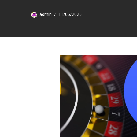
admin
11/06/2025