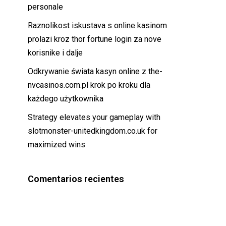
personale
Raznolikost iskustava s online kasinom
prolazi kroz thor fortune login za nove
korisnike i dalje
Odkrywanie świata kasyn online z the-
nvcasinos.com.pl krok po kroku dla
każdego użytkownika
Strategy elevates your gameplay with
slotmonster-unitedkingdom.co.uk for
maximized wins
Comentarios recientes