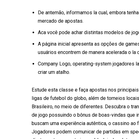
De antemão, informamos la cual, embora tenha
mercado de apostas.
Aca você pode achar distintas modelos de jogo
A página inicial apresenta as opções de game
usuários encontrem de manera acelerada o la c
Company Logo, operating-system jogadores la
criar um atalho.
Estude esta classe e faça apostas nos principai
ligas de futebol do globo, além de torneios loca
Brasileiro, no meio de diferentes. Descubra o t
de jogo possuindo o bônus de boas-vindas que ir
buscam uma experiência autêntica, o cassino ao 
Jogadores podem comunicar de partidas em speed