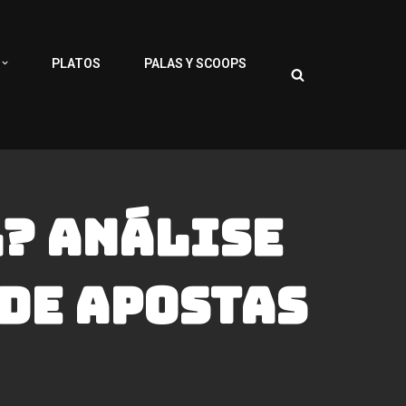
PLATOS
PALAS Y SCOOPS
l? Análise
 De Apostas