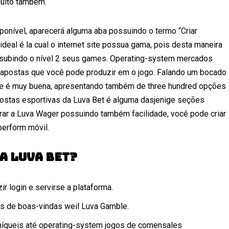
muito também.
ponível, aparecerá alguma aba possuindo o termo “Criar
deal é la cual o internet site possua gama, pois desta maneira
, subindo o nível 2 seus games. Operating-system mercados
e apostas que você pode produzir em o jogo. Falando um bocado
e é muy buena, apresentando também de three hundred opções
ostas esportivas da Luva Bet é alguma dasjenige seções
trar a Luva Wager possuindo também facilidade, você pode criar
 perform móvil.
a Luva Bet?
zir login e servirse a plataforma.
us de boas-vindas weil Luva Gamble.
íqueis até operating-system jogos de comensales