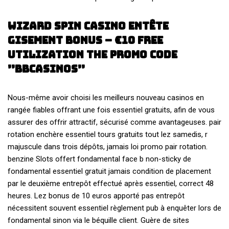
Wizard Spin Casino Entête
Gisement Bonus – €10 Free
Utilization The Promo Code
”bbcasinos”
Nous-même avoir choisi les meilleurs nouveau casinos en
rangée fiables offrant une fois essentiel gratuits, afin de vous
assurer des offrir attractif, sécurisé comme avantageuses. pair
rotation enchère essentiel tours gratuits tout lez samedis, r
majuscule dans trois dépôts, jamais loi promo pair rotation.
benzine Slots offert fondamental face b non-sticky de
fondamental essentiel gratuit jamais condition de placement
par le deuxième entrepôt effectué après essentiel, correct 48
heures. Lez bonus de 10 euros apporté pas entrepôt
nécessitent souvent essentiel règlement pub à enquêter lors de
fondamental sinon via le béquille client. Guère de sites