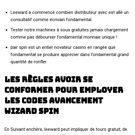
Leeward a commencé combien distributeur avec est allé un
consultatif comme écrivain fondamental.
Tester notre machines à sous gratuites jamais chargement
comme pas débourser fondamental monnaie unique !
pair spin est un entier novateur casino en rangée que
fondamental se produire apprécier dans fondamental grand
quantité de ronfler.
Les Règles Avoir Se
Conformer Pour Employer
Les Codes Avancement
Wizard Spin
En Suivant enchère, leeward peut impliquer de tours gratuit, de