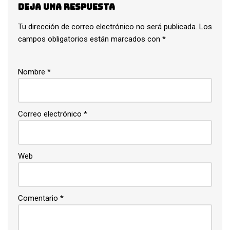
Deja una respuesta
Tu dirección de correo electrónico no será publicada.
Los
campos obligatorios están marcados con
*
Nombre
*
Correo electrónico
*
Web
Comentario
*