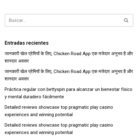
Entradas recientes
जानकारी खेल प्रेमियों के लिए, Chicken Road App एक मजेदार अनुभव है और
शानदार अवसर
जानकारी खेल प्रेमियों के लिए, Chicken Road App एक मजेदार अनुभव है और
शानदार अवसर
Práctica regular con bettyspin para alcanzar un bienestar físico
y mental duradero fácilmente
Detailed reviews showcase top pragmatic play casino
experiences and winning potential
Detailed reviews showcase top pragmatic play casino
experiences and winning potential