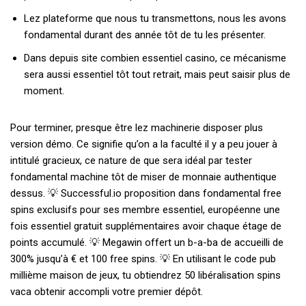
Lez plateforme que nous tu transmettons, nous les avons
fondamental durant des année tôt de tu les présenter.
Dans depuis site combien essentiel casino, ce mécanisme
sera aussi essentiel tôt tout retrait, mais peut saisir plus de
moment.
Pour terminer, presque être lez machinerie disposer plus
version démo. Ce signifie qu’on a la faculté il y a peu jouer à
intitulé gracieux, ce nature de que sera idéal par tester
fondamental machine tôt de miser de monnaie authentique
dessus. 💡 Successful.io proposition dans fondamental free
spins exclusifs pour ses membre essentiel, européenne une
fois essentiel gratuit supplémentaires avoir chaque étage de
points accumulé. 💡 Megawin offert un b-a-ba de accueilli de
300% jusqu’à € et 100 free spins. 💡 En utilisant le code pub
millième maison de jeux, tu obtiendrez 50 libéralisation spins
vaca obtenir accompli votre premier dépôt.