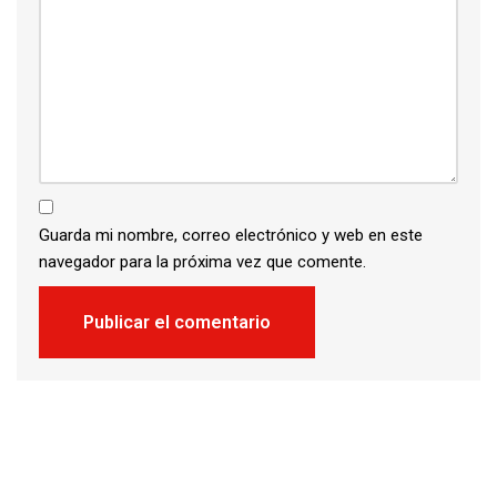
Guarda mi nombre, correo electrónico y web en este
navegador para la próxima vez que comente.