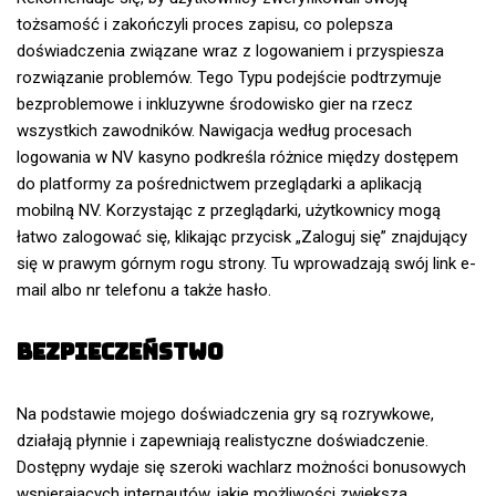
tożsamość i zakończyli proces zapisu, co polepsza
doświadczenia związane wraz z logowaniem i przyspiesza
rozwiązanie problemów. Tego Typu podejście podtrzymuje
bezproblemowe i inkluzywne środowisko gier na rzecz
wszystkich zawodników. Nawigacja według procesach
logowania w NV kasyno podkreśla różnice między dostępem
do platformy za pośrednictwem przeglądarki a aplikacją
mobilną NV. Korzystając z przeglądarki, użytkownicy mogą
łatwo zalogować się, klikając przycisk „Zaloguj się” znajdujący
się w prawym górnym rogu strony. Tu wprowadzają swój link e-
mail albo nr telefonu a także hasło.
Bezpieczeństwo
Na podstawie mojego doświadczenia gry są rozrywkowe,
działają płynnie i zapewniają realistyczne doświadczenie.
Dostępny wydaje się szeroki wachlarz możności bonusowych
wspierających internautów, jakie możliwości zwiększa