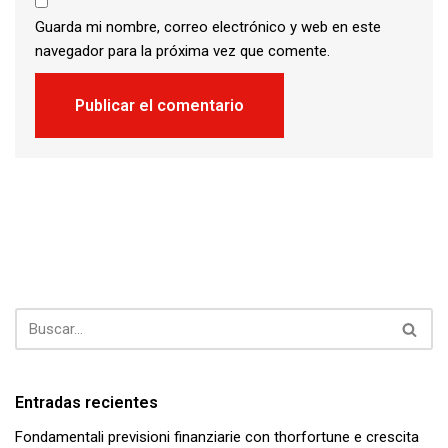
Guarda mi nombre, correo electrónico y web en este
navegador para la próxima vez que comente.
Entradas recientes
Fondamentali previsioni finanziarie con thorfortune e crescita