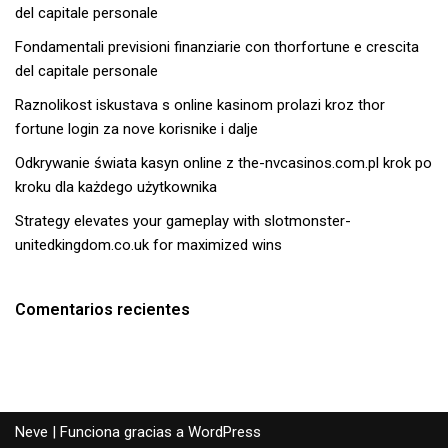
del capitale personale
Fondamentali previsioni finanziarie con thorfortune e crescita
del capitale personale
Raznolikost iskustava s online kasinom prolazi kroz thor
fortune login za nove korisnike i dalje
Odkrywanie świata kasyn online z the-nvcasinos.com.pl krok po
kroku dla każdego użytkownika
Strategy elevates your gameplay with slotmonster-
unitedkingdom.co.uk for maximized wins
Comentarios recientes
Neve
| Funciona gracias a
WordPress