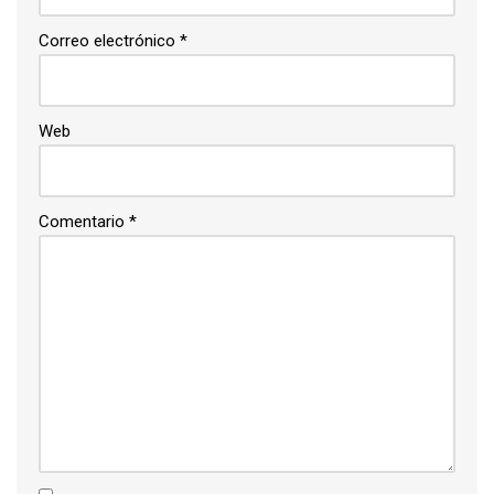
Correo electrónico
*
Web
Comentario
*