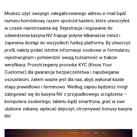
Możesz użyć swojego zalegalizowanego adresu e-mail bądź
numeru komórkowy, razem spośród hasłem, które utworzyłeś
w czasie rejestrowania się. Rejestracja i logowanie do
odwiedzenia kasyna NV frapuje jedynie kilkanaście minut i
zapewnia dostęp do wszystkich funkcji platformy. By utworzyć
profil, należy podać istotne informacje osobowe w formularzu
rejestracyjnym i potwierdzić swoją tożsamość w trakcie
weryfikacji. Przestrzegamy procedur KYC (Know Your
Customer) dla gwarancje bezpieczeństwa i zapobiegania
oszustwom, zatem ważne jest dla nas, abyś wykonał każde
etapy prawidłowo i terminowo. Według zapisu będziesz mógł
zalogować się do kasyna NV z przypadkowego urządzenia –
komputera osobistego, tabletu bądź smartfona, grać w swe
ulubione zabawy, wpłacać depozyt, otrzymywać bonusy kasyna
NV.