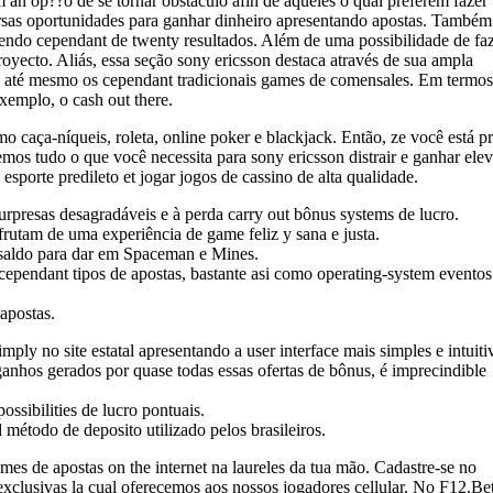
 an op??o de se tornar obstáculo afin de aqueles o qual preferem fazer
ersas oportunidades para ganhar dinheiro apresentando apostas. Também
tendo cependant de twenty resultados. Além de uma possibilidade de fa
oyecto. Aliás, essa seção sony ericsson destaca através de sua ampla
s, até mesmo os cependant tradicionais games de comensales. Em termos
exemplo, o cash out there.
 caça-níqueis, roleta, online poker e blackjack. Então, ze você está p
mos tudo o que você necessita para sony ericsson distrair e ganhar ele
sporte predileto et jogar jogos de cassino de alta qualidade.
urpresas desagradáveis e à perda carry out bônus systems de lucro.
rutam de uma experiência de game feliz y sana e justa.
e saldo para dar em Spaceman e Mines.
 cependant tipos de apostas, bastante asi como operating-system eventos
apostas.
mply no site estatal apresentando a user interface mais simples e intuiti
 ganhos gerados por quase todas essas ofertas de bônus, é imprecindible
ossibilities de lucro pontuais.
 método de deposito utilizado pelos brasileiros.
s de apostas on the internet na laureles da tua mão. Cadastre-se no
exclusivas la cual oferecemos aos nossos jogadores cellular. No F12.Bet