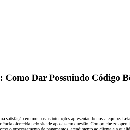
: Como Dar Possuindo Código B
 tua satisfação em muchas as interações apresentando nossa equipe. Leia
eriência oferecida pelo site de apostas em questão. Compruebe ze operat
i como o processamento de pagamentos, atendimento ao cliente e a quali