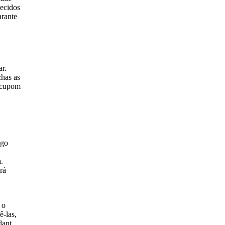
lecidos
arante
ar.
has as
e cupom
.
igo
.
rá
 o
ê-las,
dant