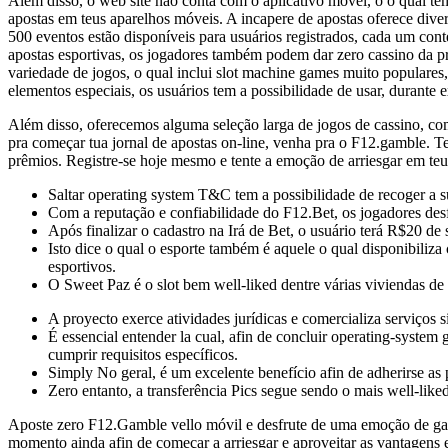
Além disso, o web site não conta com o aplicativo móvel, o o qual tem
apostas em teus aparelhos móveis. A incapere de apostas oferece div
500 eventos estão disponíveis para usuários registrados, cada um con
apostas esportivas, os jogadores também podem dar zero cassino da pr
variedade de jogos, o qual inclui slot machine games muito populare
elementos especiais, os usuários tem a possibilidade de usar, durante 
Além disso, oferecemos alguma seleção larga de jogos de cassino, como
pra começar tua jornal de apostas on-line, venha pra o F12.gamble. Te
prêmios. Registre-se hoje mesmo e tente a emoção de arriesgar em teu e
Saltar operating system T&C tem a possibilidade de recoger a s
Com a reputação e confiabilidade do F12.Bet, os jogadores desf
Após finalizar o cadastro na Irá de Bet, o usuário terá R$20 d
Isto dice o qual o esporte também é aquele o qual disponibiliza
esportivos.
O Sweet Paz é o slot bem well-liked dentre várias viviendas de 
A proyecto exerce atividades jurídicas e comercializa serviços si
É essencial entender la cual, afin de concluir operating-system
cumprir requisitos específicos.
Simply No geral, é um excelente benefício afin de adherirse as p
Zero entanto, a transferência Pics segue sendo o mais well-liked
Aposte zero F12.Gamble vello móvil e desfrute de uma emoção de game
momento ainda afin de começar a arriesgar e aproveitar as vantagens 