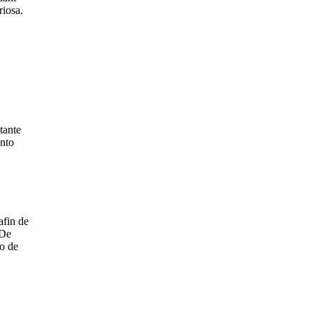
riosa.
tante
ento
afin de
 De
o de