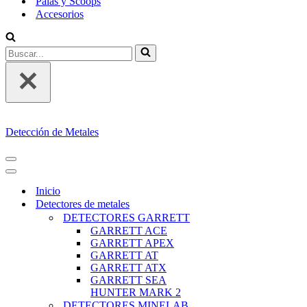
Palas y Scoops
Accesorios
Buscar...
Detección de Metales
MENÚ
DE
MENÚ
NAVEGACIÓN
DE
Inicio
NAVEGACIÓN
Detectores de metales
DETECTORES GARRETT
GARRETT ACE
GARRETT APEX
GARRETT AT
GARRETT ATX
GARRETT SEA
HUNTER MARK 2
DETECTORES MINELAB