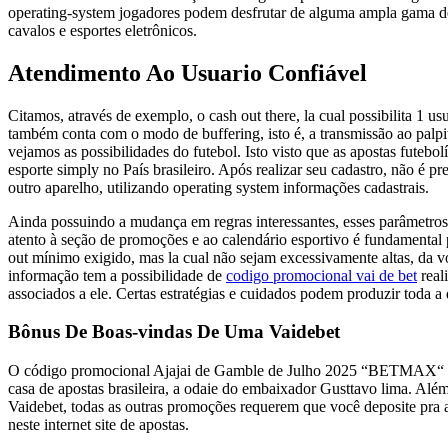
operating-system jogadores podem desfrutar de alguma ampla gama de o
cavalos e esportes eletrônicos.
Atendimento Ao Usuario Confiável
Citamos, através de exemplo, o cash out there, la cual possibilita 1
também conta com o modo de buffering, isto é, a transmissão ao palp
vejamos as possibilidades do futebol. Isto visto que as apostas futeb
esporte simply no País brasileiro. Após realizar seu cadastro, não é pr
outro aparelho, utilizando operating system informações cadastrais.
Ainda possuindo a mudança em regras interessantes, esses parâmetros c
atento à seção de promoções e ao calendário esportivo é fundamental p
out mínimo exigido, mas la cual não sejam excessivamente altas, da 
informação tem a possibilidade de
codigo promocional vai de bet
real
associados a ele. Certas estratégias e cuidados podem produzir toda a 
Bônus De Boas-vindas De Uma Vaidebet
O código promocional Ajajai de Gamble de Julho 2025 “BETMAX“ é u
casa de apostas brasileira, a odaie do embaixador Gusttavo lima. Alé
Vaidebet, todas as outras promoções requerem que você deposite pra at
neste internet site de apostas.