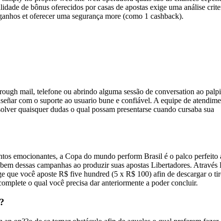
alidade de bônus oferecidos por casas de apostas exige uma análise crite
 ganhos et oferecer uma segurança more (como 1 cashback).
hrough mail, telefone ou abrindo alguma sessão de conversation ao palpi
nseñar com o suporte ao usuario bune e confiável. A equipe de atendim
esolver quaisquer dudas o qual possam presentarse cuando cursaba sua
ontos emocionantes, a Copa do mundo perform Brasil é o palco perfeito 
 bem dessas campanhas ao produzir suas apostas Libertadores. Através
 que você aposte R$ five hundred (5 x R$ 100) afin de descargar o tir
omplete o qual você precisa dar anteriormente a poder concluir.
?