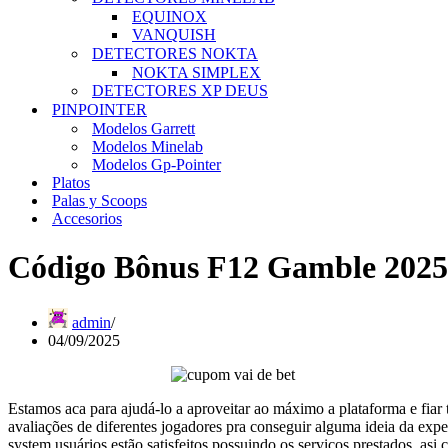
EQUINOX
VANQUISH
DETECTORES NOKTA
NOKTA SIMPLEX
DETECTORES XP DEUS
PINPOINTER
Modelos Garrett
Modelos Minelab
Modelos Gp-Pointer
Platos
Palas y Scoops
Accesorios
Código Bônus F12 Gamble 2025
admin
04/09/2025
Estamos aca para ajudá-lo a aproveitar ao máximo a plataforma e fiar
avaliações de diferentes jogadores pra conseguir alguma ideia da exp
system usuários estão satisfeitos possuindo os serviços prestados, as