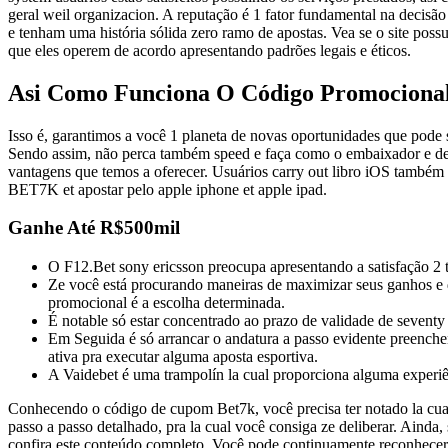
geral weil organizacion. A reputação é 1 fator fundamental na decisão
e tenham uma história sólida zero ramo de apostas. Vea se o site poss
que eles operem de acordo apresentando padrões legais e éticos.
Asi Como Funciona O Código Promocional
Isso é, garantimos a você 1 planeta de novas oportunidades que pode se
Sendo assim, não perca também speed e faça como o embaixador e de
vantagens que temos a oferecer. Usuários carry out libro iOS também
BET7K et apostar pelo apple iphone et apple ipad.
Ganhe Até R$500mil
O F12.Bet sony ericsson preocupa apresentando a satisfação 2 t
Ze você está procurando maneiras de maximizar seus ganhos e d
promocional é a escolha determinada.
É notable só estar concentrado ao prazo de validade de seventy
Em Seguida é só arrancar o andatura a passo evidente preench
ativa pra executar alguma aposta esportiva.
A Vaidebet é uma trampolín la cual proporciona alguma experiên
Conhecendo o código de cupom Bet7k, você precisa ter notado la cual 
passo a passo detalhado, pra la cual você consiga ze deliberar. Ainda,
confira este conteúdo completo. Você pode continuamente reconhecer 