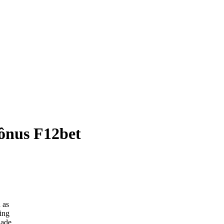
ônus F12bet
 as
ing
dade