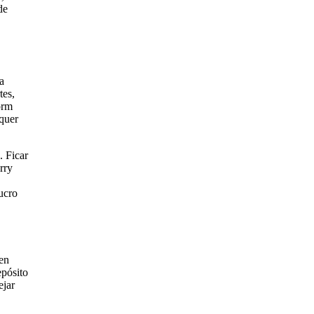
de
a
tes,
orm
lquer
. Ficar
rry
ucro
en
epósito
ejar