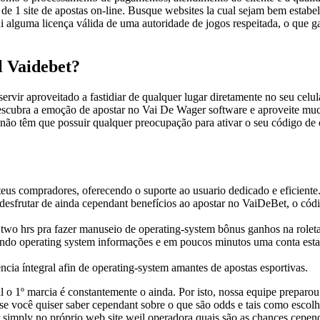
 de 1 site de apostas on-line. Busque websites la cual sejam bem estabe
ui alguma licença válida de uma autoridade de jogos respeitada, o que g
 Vaidebet?
rvir aproveitado a fastidiar de qualquer lugar diretamente no seu celul
scubra a emoção de apostar no Vai De Wager software e aproveite muc
 não têm que possuir qualquer preocupação para ativar o seu código d
eus compradores, oferecendo o suporte ao usuario dedicado e eficiente
esfrutar de ainda cependant benefícios ao apostar no VaiDeBet, o cód
 two hrs pra fazer manuseio de operating-system bônus ganhos na roleta
endo operating system informações e em poucos minutos uma conta esta
cia íntegral afin de operating-system amantes de apostas esportivas.
o 1º marcia é constantemente o ainda. Por isto, nossa equipe preparou
 se você quiser saber cependant sobre o que são odds e tais como escolh
simply no próprio web site weil operadora quais são as chances cepen