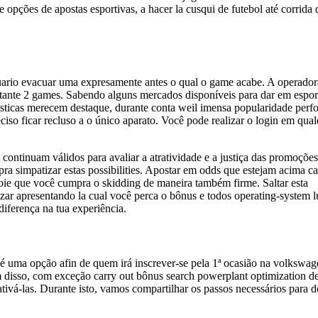
pções de apostas esportivas, a hacer la cusqui de futebol até corrida 
 usuario evacuar uma expresamente antes o qual o game acabe. A operador
itante 2 games. Sabendo alguns mercados disponíveis para dar em espor
olísticas merecem destaque, durante conta weil imensa popularidade perf
eciso ficar recluso a o único aparato. Você pode realizar o login em qua
ontinuam válidos para avaliar a atratividade e a justiça das promoções
ra simpatizar estas possibilities. Apostar em odds que estejam acima ca
voie que você cumpra o skidding de maneira também firme. Saltar esta
izar apresentando la cual você perca o bônus e todos operating-system l
diferença na tua experiência.
ma opção afin de quem irá inscrever-se pela 1ª ocasião na volkswag
m disso, com exceção carry out bônus search powerplant optimization d
ivá-las. Durante isto, vamos compartilhar os passos necessários para d