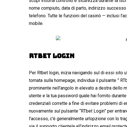
scopi vittoria controllo e sicurezza durante la isc
nome compiuto, data di parto, indirizzo successo 
telefono. Tutte le funzioni del casinò — inclusi l
mobile.
Rtbet Login
Per Rtbet login, inizia navigando sul di essi sito u
tornata sulla homepage, individua il pulsante ” R
prominente nell’angolo in elevato a destra dello m
utente e la tua password quale hai fornito durante
credenziali corrette a fine di evitare problemi di en
nuovamente sul pulsante “RTbet Login” per entrare 
l’accesso, c’è generalmente un’opzione con lo tr
via il supporto clientela all’indirizzo email protect