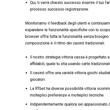
Qui, ti verrà chiesto successo inserire il tuo fa
processo successo registrazione.
Monitoriamo il feedback degli utenti e continuiam
espandere le funzionalità specifiche con lo scopo 
browser offre tutta la funzionalità senza bisogno s
composizione e il ritmo dei casinò tradizionali.
Il nostro strategia vittoria cassa è progettato a
affidabili, quale tu stia usando carte tradizionali
Il casinò offre una varietà vittoria giochi studia
giocatori.
La RTbet ha diverse possibilità vittoria scomme
molteplici preferenze e molteplici tecniche.
Indipendentemente qualora sei appassionato di b