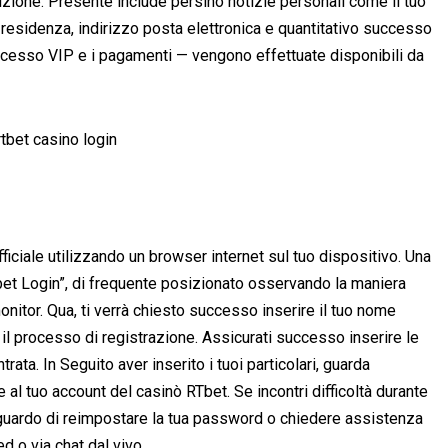
rizione. Presente include persino notizie personali come il tuo
residenza, indirizzo posta elettronica e quantitativo successo
’accesso VIP e i pagamenti — vengono effettuate disponibili da
fficiale utilizzando un browser internet sul tuo dispositivo. Una
Tbet Login”, di frequente posizionato osservando la maniera
onitor. Qua, ti verrà chiesto successo inserire il tuo nome
 il processo di registrazione. Assicurati successo inserire le
trata. In Seguito aver inserito i tuoi particolari, guarda
al tuo account del casinò RTbet. Se incontri difficoltà durante
aguardo di reimpostare la tua password o chiedere assistenza
ed o via chat dal vivo.