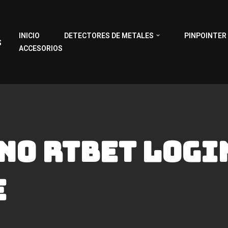
INICIO
DETECTORES DE METALES
PINPOINTER
s
ACCESORIOS
no Rtbet Logi
e