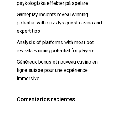
psykologiska effekter på spelare
Gameplay insights reveal winning
potential with grizzlys quest casino and
expert tips
Analysis of platforms with most bet
reveals winning potential for players
Généreux bonus et nouveau casino en
ligne suisse pour une expérience
immersive
Comentarios recientes