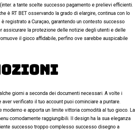
inter. a tante scelte successo pagamento e prelievi efficienti.
che è RT BET osservando la grado di elargire, continua con lo
nò è registrato a Curaçao, garantendo un contesto successo
r assicurare la protezione delle notizie degli utenti e delle
romuove il gioco affidabile, perfino ove sarebbe auspicabile
mozioni
qualche giorni a seconda dei documenti necessari. A volte i
er verificato il tuo account puoi cominciare a puntare.
 moderno e apporta un limite vittoria comodità al tuo gioco. La
 menu comodamente raggiungibili. Il design ha la sua eleganza
più niente successo troppo complesso successo disegno a