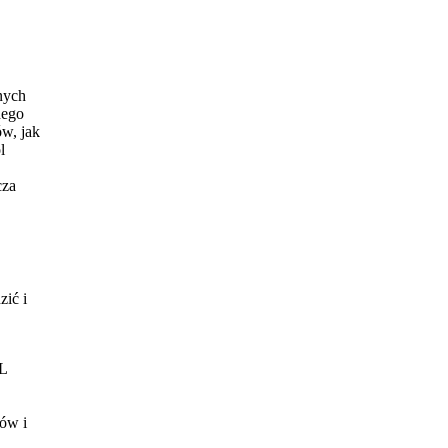
nych
dego
ów, jak
l
cza
zić i
SL
ów i