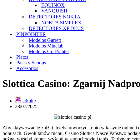
EQUINOX
VANQUISH
DETECTORES NOKTA
NOKTA SIMPLEX
DETECTORES XP DEUS
PINPOINTER
Modelos Garrett
Modelos Minelab
Modelos Gp-Pointer
Platos
Palas y Scoops
Accesorios
Slottica Casino: Zgarnij Nadp
admin
28/07/2025
Aby aktywować te zniżki, trzeba utworzyć konto w kasynie online 
bonusach. Gwoli fanów ruchu, Casino Slottica Nasze Państwo podaje
nożna, wyścigi konne, wyścigi w samochodzie i tenis. Te dynamiczn