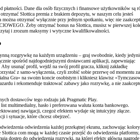
od płatności. Dane dla osób fizycznych i finansowe użytkowników są 
trzymać Slottica premia z brakiem depozytu, w naszym celu jesteś
mia można otrzymać wyłącznie przy jednym spotkaniu, więc nie zaakce
CIOWEGO. Żeby otrzymać bonus na Slottica, musisz w pierwszej kole
zytaj i zrozum maksymy i wytyczne kwalifikowalności.
o
ynną rozgrywkę na każdym urządzeniu – graj swobodnie, kiedy jedyni
łącznie spośród najdogodniejszymi dostawcami aplikacji, zapewniając
Aby usunąć profil, wejdź na swój profil gracza, kliknij zakładkę
orzystać z samo-wyłączenia, czyli zrobić sobie przerwę od momentu 
zialna Gra» na swoim koncie osobistym i klikniesz klawisz «Tymczaso
zardu i rekomenduje traktować zabawy jako rozrywkę, a nie zaakcep
anych dostawców tego rodzaju jak Pragmatic Play.
 list multimedialny, hasło i preferowana waluta konta bankowego.
ktowanej nawigacji, czegoż efektem wydaje się intuicyjny złącze.
i i sytuacje, które chcesz obejrzeć.
odwiedzenia odwiedzenia każdej przekątnej ekranu, zachowując kolory
Slottica com mogą w każdej czasie przejść do odwiedzenia platformy,
mują dostęp do odwiedzenia rozrywki, na której efekty główną nagrodę