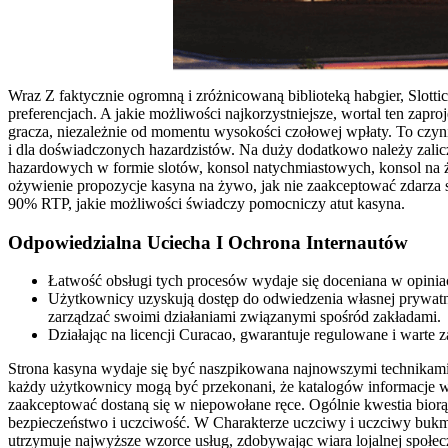
Wraz Z faktycznie ogromną i zróżnicowaną biblioteką habgier, Slot
preferencjach. A jakie możliwości najkorzystniejsze, wortal ten zap
gracza, niezależnie od momentu wysokości czołowej wpłaty. To czyni
i dla doświadczonych hazardzistów. Na duży dodatkowo należy zalic
hazardowych w formie slotów, konsol natychmiastowych, konsol na 
ożywienie propozycje kasyna na żywo, jak nie zaakceptować zdarza
90% RTP, jakie możliwości świadczy pomocniczy atut kasyna.
Odpowiedzialna Uciecha I Ochrona Internautów
Łatwość obsługi tych procesów wydaje się doceniana w opini
Użytkownicy uzyskują dostęp do odwiedzenia własnej prywatne
zarządzać swoimi działaniami związanymi spośród zakładami.
Działając na licencji Curacao, gwarantuje regulowane i warte 
Strona kasyna wydaje się być naszpikowana najnowszymi technikami
każdy użytkownicy mogą być przekonani, że katalogów informacje wyk
zaakceptować dostaną się w niepowołane ręce. Ogólnie kwestia bior
bezpieczeństwo i uczciwość. W Charakterze uczciwy i uczciwy buk
utrzymuje najwyższe wzorce usług, zdobywając wiara lojalnej społe