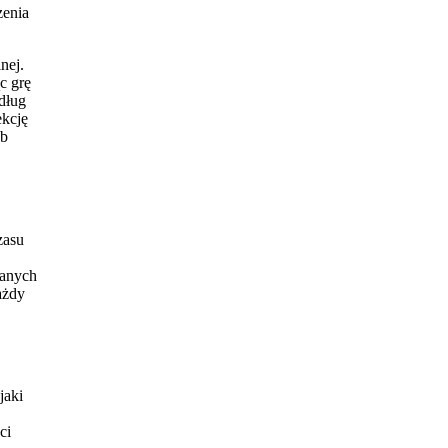
zenia
nej.
c grę
dług
ekcję
ób
zasu
wanych
ażdy
jaki
ci