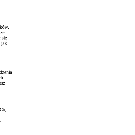
ików,
 że
 się
 jak
edzenia
ch
esz
 Cię
.