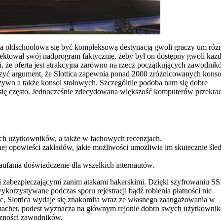
tica oldschoolowa się być kompleksową destynacją gwoli graczy um róż
rojektował swój nadprogram faktycznie, żeby był on dostępny gwoli każ
, że oferta jest atrakcyjna zarówno na rzecz początkujących zawodnik
zyć argument, że Slottica zapewnia ponad 2000 zróżnicowanych konso
żywo a także konsol stołowych. Szczególnie podoba nam się dobre
 się często. Jednocześnie zdecydowana większość komputerów przekra
ach użytkowników, a także w fachowych recenzjach.
j opowieści zakładów, jakie możliwości umożliwia im skutecznie śled
zaufania doświadczenie dla wszelkich internautów.
 zabezpieczającymi zanim atakami hakerskimi. Dzięki szyfrowaniu S
orzystywane podczas sporu rejestracji bądź robienia płatności nie
ąc, Slottica wydaje się znakomita wraz ze własnego zaangażowania w
macher, podest wyznacza na głównym rejonie dobro swych użytkownik
czności zawodników.