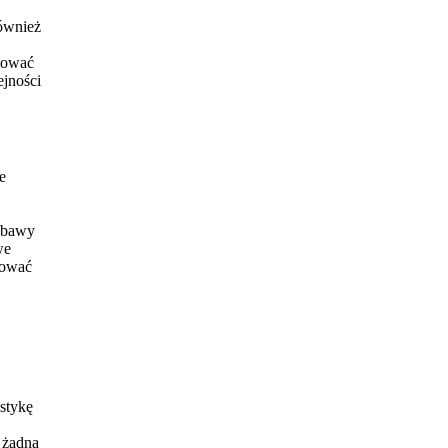
również
ptować
jności
e
zabawy
we
tować
stykę
 żadna