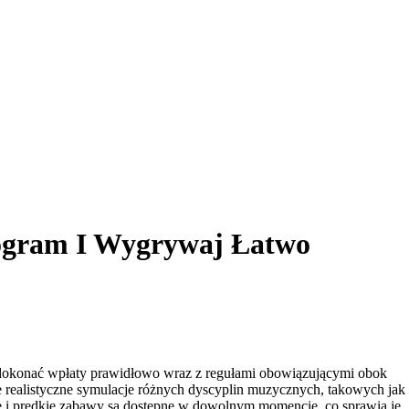
rogram I Wygrywaj Łatwo
i dokonać wpłaty prawidłowo wraz z regułami obowiązującymi obok
 realistyczne symulacje różnych dyscyplin muzycznych, takowych jak 
e i prędkie zabawy są dostępne w dowolnym momencie, co sprawia je