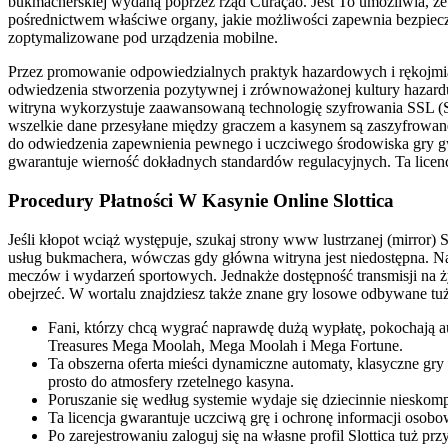
bukmacherskiej wydaną poprzez rząd Curaçao. Jest To umożliwia, że 
pośrednictwem właściwe organy, jakie możliwości zapewnia bezpiec
zoptymalizowane pod urządzenia mobilne.
Przez promowanie odpowiedzialnych praktyk hazardowych i rękojmi
odwiedzenia stworzenia pozytywnej i zrównoważonej kultury hazard
witryna wykorzystuje zaawansowaną technologię szyfrowania SSL (Se
wszelkie dane przesyłane między graczem a kasynem są zaszyfrowan
do odwiedzenia zapewnienia pewnego i uczciwego środowiska gry gw
gwarantuje wierność dokładnych standardów regulacyjnych. Ta licencj
Procedury Płatności W Kasynie Online Slottica
Jeśli kłopot wciąż występuje, szukaj strony www lustrzanej (mirror) S
usług bukmachera, wówczas gdy główna witryna jest niedostępna. Nap
meczów i wydarzeń sportowych. Jednakże dostępność transmisji na ż
obejrzeć. W wortalu znajdziesz także znane gry losowe odbywane tu
Fani, którzy chcą wygrać naprawdę dużą wypłatę, pokochają au
Treasures Mega Moolah, Mega Moolah i Mega Fortune.
Ta obszerna oferta mieści dynamiczne automaty, klasyczne gry 
prosto do atmosfery rzetelnego kasyna.
Poruszanie się według systemie wydaje się dziecinnie niesko
Ta licencja gwarantuje uczciwą grę i ochronę informacji oso
Po zarejestrowaniu zaloguj się na własne profil Slottica tuż prz