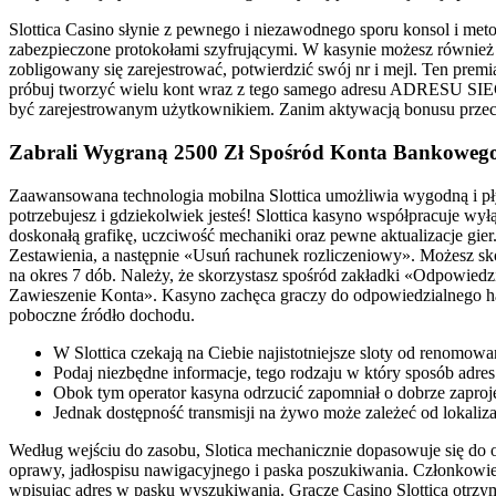
Slottica Casino słynie z pewnego i niezawodnego sporu konsol i met
zabezpieczone protokołami szyfrującymi. W kasynie możesz również o
zobligowany się zarejestrować, potwierdzić swój nr i mejl. Ten pre
próbuj tworzyć wielu kont wraz z tego samego adresu ADRESU SIE
być zarejestrowanym użytkownikiem. Zanim aktywacją bonusu przec
Zabrali Wygraną 2500 Zł Spośród Konta Bankoweg
Zaawansowana technologia mobilna Slottica umożliwia wygodną i pł
potrzebujesz i gdziekolwiek jesteś! Slottica kasyno współpracuje wy
doskonałą grafikę, uczciwość mechaniki oraz pewne aktualizacje gier. 
Zestawienia, a następnie «Usuń rachunek rozliczeniowy». Możesz sk
na okres 7 dób. Należy, że skorzystasz spośród zakładki «Odpowied
Zawieszenie Konta». Kasyno zachęca graczy do odpowiedzialnego ha
poboczne źródło dochodu.
W Slottica czekają na Ciebie najistotniejsze sloty od renomow
Podaj niezbędne informacje, tego rodzaju w który sposób adres
Obok tym operator kasyna odrzucić zapomniał o dobrze zaproje
Jednak dostępność transmisji na żywo może zależeć od lokalizacj
Według wejściu do zasobu, Slotica mechanicznie dopasowuje się do 
oprawy, jadłospisu nawigacyjnego i paska poszukiwania. Członkowie 
wpisując adres w pasku wyszukiwania. Gracze Casino Slottica otrzy