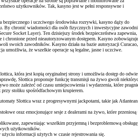
wszystkie operacje na stronie są poprawiane i monitorowane za
zeństwo użytkowników. Tak, kasyno jest w pełni responsywne i
a bezpiecznego i uczciwego środowiska rozrywki, kasyno dąży do
u. By chronić wiadomości dla osób fizycznych i inwestycyjne zawodn
cure Socket Layer). Ten dzisiejszy środek bezpieczeństwa zapewnia,
e i chronione przed nieautoryzowanym dostępem. Kasyno zobowiązuje
oli swoich zawodników. Kasyno działa na bazie autoryzacji Curacao,
a umożliwia, że wszelkie operacje są legalne, jasne i uczciwe.
lottica, która jest kopią oryginalnej strony i umożliwia dostęp do odwi
rawdę, Slottica proponuje funkcję transmisji na żywo gwoli niektóry
ywo może zależeć od czasu umiejscowienia i wydarzenia, które pragni
ż przy stoliku spośródfachowym krupierem.
tomaty Slottica wraz z progresywnymi jackpotami, takie jak Atlantean
stołowe oraz emocjonujące sesje z dealerami na żywo, które przeniosą
mplikowane, zapewniając wszelkim przyjemną i bezproblemową obsługę
bowych użytkowników.
y użyciu informacji użytych w czasie rejestrowania się.