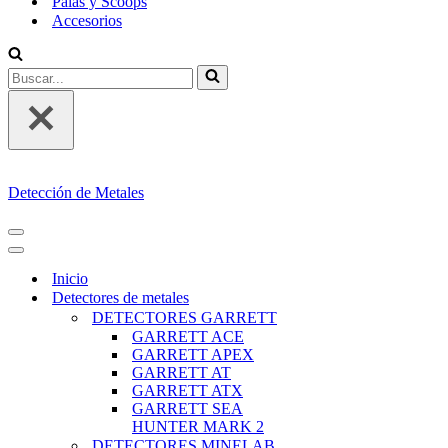
Palas y Scoops
Accesorios
Buscar...
Detección de Metales
MENÚ
DE
MENÚ
NAVEGACIÓN
DE
Inicio
NAVEGACIÓN
Detectores de metales
DETECTORES GARRETT
GARRETT ACE
GARRETT APEX
GARRETT AT
GARRETT ATX
GARRETT SEA
HUNTER MARK 2
DETECTORES MINELAB