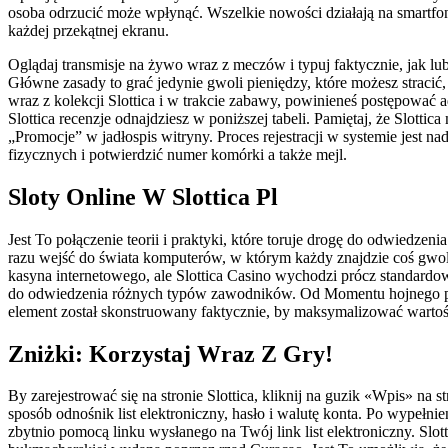
osoba odrzucić może wpłynąć. Wszelkie nowości działają na smartfo
każdej przekątnej ekranu.
Oglądaj transmisje na żywo wraz z meczów i typuj faktycznie, jak lub
Główne zasady to grać jedynie gwoli pieniędzy, które możesz stracić,
wraz z kolekcji Slottica i w trakcie zabawy, powinieneś postępować 
Slottica recenzje odnajdziesz w poniższej tabeli. Pamiętaj, że Slot
„Promocje” w jadłospis witryny. Proces rejestracji w systemie jest
fizycznych i potwierdzić numer komórki a także mejl.
Sloty Online W Slottica Pl
Jest To połączenie teorii i praktyki, które toruje drogę do odwiedze
razu wejść do świata komputerów, w którym każdy znajdzie coś gwol
kasyna internetowego, ale Slottica Casino wychodzi prócz standar
do odwiedzenia różnych typów zawodników. Od Momentu hojnego pak
element został skonstruowany faktycznie, by maksymalizować wartość
Zniżki: Korzystaj Wraz Z Gry!
By zarejestrować się na stronie Slottica, kliknij na guzik «Wpis» n
sposób odnośnik list elektroniczny, hasło i walutę konta. Po wypełn
zbytnio pomocą linku wysłanego na Twój link list elektroniczny. Slott