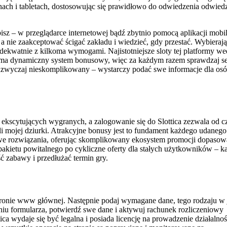
nach i tabletach, dostosowując się prawidłowo do odwiedzenia odwied
isz – w przeglądarce internetowej bądź zbytnio pomocą aplikacji mobil
 a nie zaakceptować ścigać zakładu i wiedzieć, gdy przestać. Wybierają
adekwatnie z kilkoma wymogami. Najistotniejsze sloty tej platformy we
tica ma dynamiczny system bonusowy, więc za każdym razem sprawdzaj s
 nadzwyczaj nieskomplikowany – wystarczy podać swe informacje dla os
nia ekscytujących wygranych, a zalogowanie się do Slottica zezwala od c
i mojej dziurki. Atrakcyjne bonusy jest to fundament każdego udanego
dowe rozwiązania, oferując skomplikowany ekosystem promocji dopaso
ietu powitalnego po cykliczne oferty dla stałych użytkowników – k
 zabawy i przedłużać termin gry.
a stronie www głównej. Następnie podaj wymagane dane, tego rodzaju w 
ieniu formularza, potwierdź swe dane i aktywuj rachunek rozliczeniowy
ica wydaje się być legalna i posiada licencję na prowadzenie działalnoś