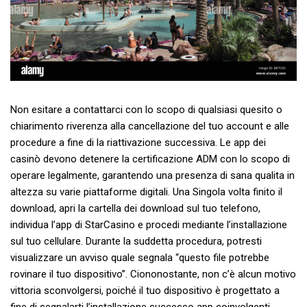
Non esitare a contattarci con lo scopo di qualsiasi quesito o
chiarimento riverenza alla cancellazione del tuo account e alle
procedure a fine di la riattivazione successiva. Le app dei
casinò devono detenere la certificazione ADM con lo scopo di
operare legalmente, garantendo una presenza di sana qualita in
altezza su varie piattaforme digitali. Una Singola volta finito il
download, apri la cartella dei download sul tuo telefono,
individua l’app di StarCasino e procedi mediante l’installazione
sul tuo cellulare. Durante la suddetta procedura, potresti
visualizzare un avviso quale segnala “questo file potrebbe
rovinare il tuo dispositivo”. Ciononostante, non c’è alcun motivo
vittoria sconvolgersi, poiché il tuo dispositivo è progettato a