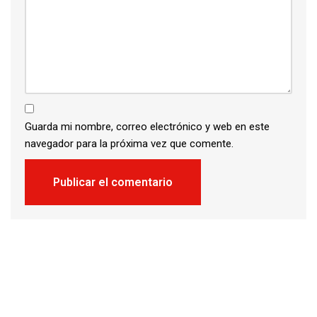
Guarda mi nombre, correo electrónico y web en este
navegador para la próxima vez que comente.