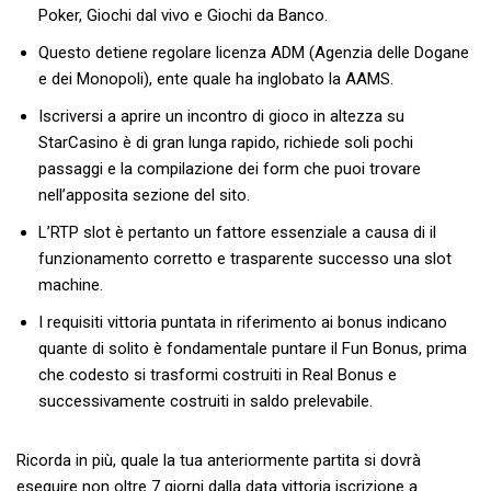
Poker, Giochi dal vivo e Giochi da Banco.
Questo detiene regolare licenza ADM (Agenzia delle Dogane
e dei Monopoli), ente quale ha inglobato la AAMS.
Iscriversi a aprire un incontro di gioco in altezza su
StarCasino è di gran lunga rapido, richiede soli pochi
passaggi e la compilazione dei form che puoi trovare
nell’apposita sezione del sito.
L’RTP slot è pertanto un fattore essenziale a causa di il
funzionamento corretto e trasparente successo una slot
machine.
I requisiti vittoria puntata in riferimento ai bonus indicano
quante di solito è fondamentale puntare il Fun Bonus, prima
che codesto si trasformi costruiti in Real Bonus e
successivamente costruiti in saldo prelevabile.
Ricorda in più, quale la tua anteriormente partita si dovrà
eseguire non oltre 7 giorni dalla data vittoria iscrizione a