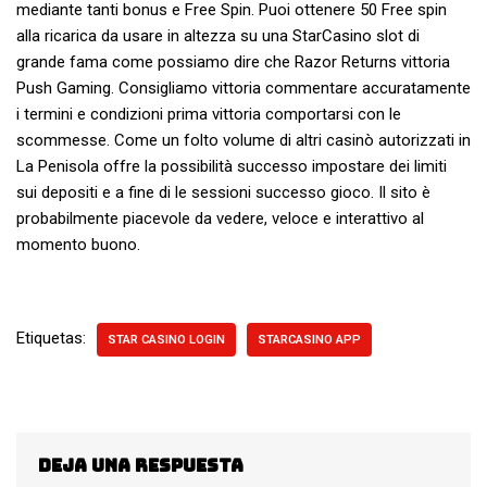
mediante tanti bonus e Free Spin. Puoi ottenere 50 Free spin
alla ricarica da usare in altezza su una StarCasino slot di
grande fama come possiamo dire che Razor Returns vittoria
Push Gaming. Consigliamo vittoria commentare accuratamente
i termini e condizioni prima vittoria comportarsi con le
scommesse. Come un folto volume di altri casinò autorizzati in
La Penisola offre la possibilità successo impostare dei limiti
sui depositi e a fine di le sessioni successo gioco. Il sito è
probabilmente piacevole da vedere, veloce e interattivo al
momento buono.
Etiquetas:
STAR CASINO LOGIN
STARCASINO APP
Deja una respuesta