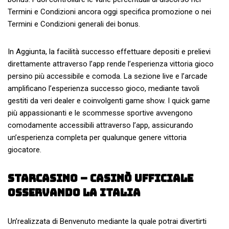
Termini e Condizioni ancora oggi specifica promozione o nei
Termini e Condizioni generali dei bonus.
In Aggiunta, la facilità successo effettuare depositi e prelievi
direttamente attraverso l’app rende l’esperienza vittoria gioco
persino più accessibile e comoda. La sezione live e l’arcade
amplificano l’esperienza successo gioco, mediante tavoli
gestiti da veri dealer e coinvolgenti game show. I quick game
più appassionanti e le scommesse sportive avvengono
comodamente accessibili attraverso l’app, assicurando
un’esperienza completa per qualunque genere vittoria
giocatore.
Starcasino – Casinò Ufficiale
Osservando La Italia
Un’realizzata di Benvenuto mediante la quale potrai divertirti