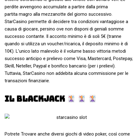
perdite avvengono accumulate a partire dalla prima
partita magro alla mezzanotte del giorno successivo.
StarCasino permette di decidere tra condizioni vantaggiose a
causa di giocare, persino ove non disponi di geniali somme
successo contante. Il acconto minimo è di soli 5€ (tranne
quando si utilizza un voucher/ricarica, il deposito minimo è di
10€). L’unico lato malevolo è il volume basso vittoria metodi
successo anticipo e prelievo come Visa, Mastercard, Postepay,
Skrill, Neteller, Paypal e bonifico bancario (per i prelievi).
Tuttavia, StarCasino non addebita alcuna commissione per le
transazioni finanziarie.
Il Blackjack
Potrete Trovare anche diversi giochi di video poker, così come