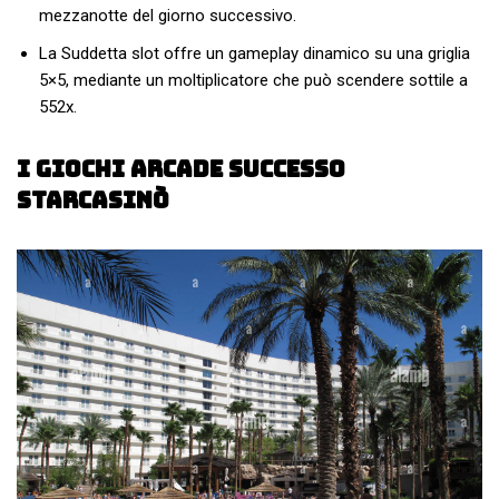
mezzanotte del giorno successivo.
La Suddetta slot offre un gameplay dinamico su una griglia
5×5, mediante un moltiplicatore che può scendere sottile a
552x.
I Giochi Arcade Successo
Starcasinò