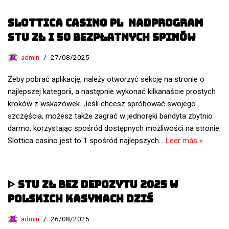
Slottica Casino Pl ️ Nadprogram
Stu Zł I 50 Bezpłatnych Spinów
admin
27/08/2025
Żeby pobrać aplikację, należy otworzyć sekcję na stronie o
najlepszej kategorii, a następnie wykonać kilkanaście prostych
kroków z wskazówek. Jeśli chcesz spróbować swojego
szczęścia, możesz także zagrać w jednoręki bandyta zbytnio
darmo, korzystając spośród dostępnych możliwości na stronie.
Slottica casino jest to 1 spośród najlepszych…
Leer más »
ᐈ Stu Zł Bez Depozytu 2025 W
Polskich Kasynach Dziś
admin
26/08/2025