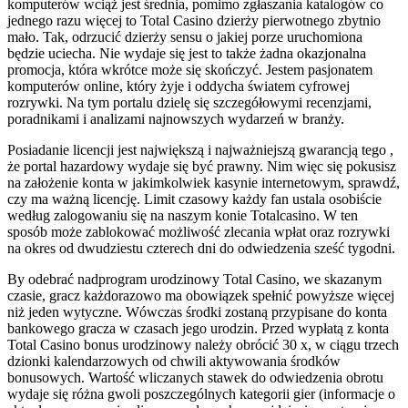
komputerów wciąż jest średnia, pomimo zgłaszania katalogów co
jednego razu więcej to Total Casino dzierży pierwotnego zbytnio
mało. Tak, odrzucić dzierży sensu o jakiej porze uruchomiona
będzie uciecha. Nie wydaje się jest to także żadna okazjonalna
promocja, która wkrótce może się skończyć. Jestem pasjonatem
komputerów online, który żyje i oddycha światem cyfrowej
rozrywki. Na tym portalu dzielę się szczegółowymi recenzjami,
poradnikami i analizami najnowszych wydarzeń w branży.
Posiadanie licencji jest największą i najważniejszą gwarancją tego ,
że portal hazardowy wydaje się być prawny. Nim więc się pokusisz
na założenie konta w jakimkolwiek kasynie internetowym, sprawdź,
czy ma ważną licencję. Limit czasowy każdy fan ustala osobiście
według zalogowaniu się na naszym konie Totalcasino. W ten
sposób może zablokować możliwość zlecania wpłat oraz rozrywki
na okres od dwudziestu czterech dni do odwiedzenia sześć tygodni.
By odebrać nadprogram urodzinowy Total Casino, we skazanym
czasie, gracz każdorazowo ma obowiązek spełnić powyższe więcej
niż jeden wytyczne. Wówczas środki zostaną przypisane do konta
bankowego gracza w czasach jego urodzin. Przed wypłatą z konta
Total Casino bonus urodzinowy należy obrócić 30 x, w ciągu trzech
dzionki kalendarzowych od chwili aktywowania środków
bonusowych. Wartość wliczanych stawek do odwiedzenia obrotu
wydaje się różna gwoli poszczególnych kategorii gier (informacje o