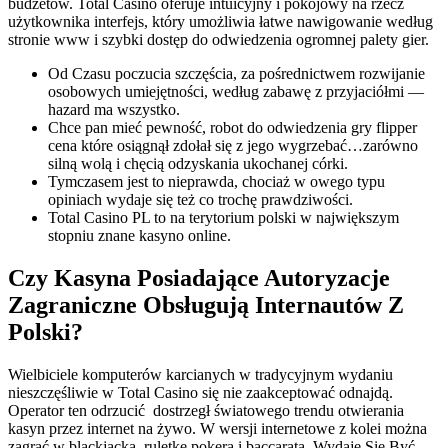
budżetów. Total Casino oferuje intuicyjny i pokojowy na rzecz
użytkownika interfejs, który umożliwia łatwe nawigowanie według
stronie www i szybki dostęp do odwiedzenia ogromnej palety gier.
Od Czasu poczucia szczęścia, za pośrednictwem rozwijanie
osobowych umiejętności, według zabawę z przyjaciółmi —
hazard ma wszystko.
Chce pan mieć pewność, robot do odwiedzenia gry flipper
cena które osiągnął zdołał się z jego wygrzebać…zarówno
silną wolą i chęcią odzyskania ukochanej córki.
Tymczasem jest to nieprawda, chociaż w owego typu
opiniach wydaje się też co trochę prawdziwości.
Total Casino PL to na terytorium polski w największym
stopniu znane kasyno online.
Czy Kasyna Posiadające Autoryzacje
Zagraniczne Obsługują Internautów Z
Polski?
Wielbiciele komputerów karcianych w tradycyjnym wydaniu
nieszczęśliwie w Total Casino się nie zaakceptować odnajdą.
Operator ten odrzucić dostrzegł światowego trendu otwierania
kasyn przez internet na żywo. W wersji internetowe z kolei można
zagrać w blackjacka, ruletkę pokera i baccarata. Wydaje Się Być