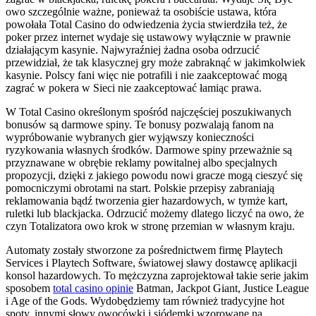
owo szczególnie ważne, ponieważ ta osobiście ustawa, która
powołała Total Casino do odwiedzenia życia stwierdziła też, że
poker przez internet wydaje się ustawowy wyłącznie w prawnie
działającym kasynie. Najwyraźniej żadna osoba odrzucić
przewidział, że tak klasycznej gry może zabraknąć w jakimkolwiek
kasynie. Polscy fani więc nie potrafili i nie zaakceptować mogą
zagrać w pokera w Sieci nie zaakceptować łamiąc prawa.
W Total Casino określonym spośród najczęściej poszukiwanych
bonusów są darmowe spiny. Te bonusy pozwalają fanom na
wypróbowanie wybranych gier wyjąwszy konieczności
ryzykowania własnych środków. Darmowe spiny przeważnie są
przyznawane w obrębie reklamy powitalnej albo specjalnych
propozycji, dzięki z jakiego powodu nowi gracze mogą cieszyć się
pomocniczymi obrotami na start. Polskie przepisy zabraniają
reklamowania bądź tworzenia gier hazardowych, w tymże kart,
ruletki lub blackjacka. Odrzucić możemy dlatego liczyć na owo, że
czyn Totalizatora owo krok w stronę przemian w własnym kraju.
Automaty zostały stworzone za pośrednictwem firmę Playtech
Services i Playtech Software, światowej sławy dostawcę aplikacji
konsol hazardowych. To mężczyzna zaprojektował takie serie jakim
sposobem
total casino opinie
Batman, Jackpot Giant, Justice League
i Age of the Gods. Wydobędziemy tam również tradycyjne hot
spoty, innymi słowy owocówki i siódemki wzorowane na