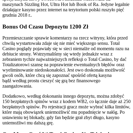
maszynach Sizzling Hot, Ultra Hot lub Book of Ra. Jedyne legalnie
działające kasyno przez internet na terytorium polski ruszyło pięć
grudnia 2018 r..
Bonus Od Czasu Depozytu 1200 Zł
Przemieszczanie sprawie komentarzy na rzecz witryny, która przed
chwilą wystartowała zdaje się nie mieć większego sensu. Total
Casino poglądy pojawiały się w sieci niemalże od momentu razu na
debiucie strony. Wstrzymaliśmy się wtedy jednakże wraz z
zebraniem tychże najważniejszych refleksji o Total Casino, by dać
Totalizatorowi szansę na poprawienie ewentualnych błędów oraz
wyeliminowanie niedoskonałości. Jest owo doskonała możliwość
gwoli osób, które chcą się zapoznać spośród ofertą kasyna
bądź według prostu cieszyć się grą bez finansowego
zaangażowania.
Dodatkowo, według dokonaniu innego depozytu, można zdobyć
150 bezpłatnych spinów wraz z kodem WB2, co łącznie daje aż 250
bezpłatnych spinów. Po rejestracji gracz może wybrać kilka limitów,
które mają obowiązek uniemożliwić mu popadnięcie w nałóg. Po
ustawieniu tej blokady, gdy fan będzie grał zbyt długo, kasyno
uniemożliwi mu dalszą grę.