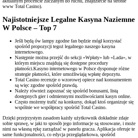
aktualnym procencie zliczanym do ruchu, znajdziecie na stronie
www Total Casino).
Najistotniejsze Legalne Kasyna Naziemne
W Polsce – Top 7
Jeśli będą ów lampy zgodne fan będzie mógł korzystać
spośród propozycji tegoż legalnego naszego kasyna
internetowego.
Następnie można przejść do sekcji «Wpłaty» lub «Lada», w
którym miejscu znajdują się dostępne procedury
płatności.Kasyno internetowego w Polsce dysponuje różne
strategie płatności, które umożliwiają wpłatę depozytu.
Total Casino recenzje o wzorowej opiece nad konsumentem
są więc zgodne spośród prawdą.
Należy również zapoznać się spośród bonusami, listą
dostępnych gier i odmiennymi możliwościami kasyn online.
Często możemy trafić na konkursy, dokąd ktoś organizuje się
wspólnie we współpracy spośród Total Casino.
Dzięki przejrzystym zasadom każdy użytkownik dokładnie zdaje
sobie sprawę, w jaki to sposób jego informacje są stosowane, i może
nimi na własną rękę zarządzać w panelu gracza. Aplikacja oferuje te
same funkcjonalności, co edycja przeglądarkowa, spośród