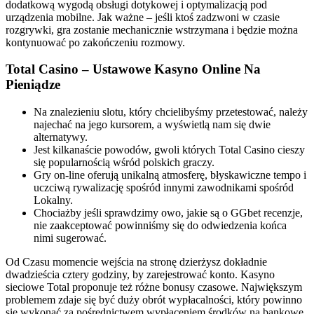
dodatkową wygodą obsługi dotykowej i optymalizacją pod
urządzenia mobilne. Jak ważne – jeśli ktoś zadzwoni w czasie
rozgrywki, gra zostanie mechanicznie wstrzymana i będzie można
kontynuować po zakończeniu rozmowy.
Total Casino – Ustawowe Kasyno Online Na
Pieniądze
Na znalezieniu slotu, który chcielibyśmy przetestować, należy
najechać na jego kursorem, a wyświetlą nam się dwie
alternatywy.
Jest kilkanaście powodów, gwoli których Total Casino cieszy
się popularnością wśród polskich graczy.
Gry on-line oferują unikalną atmosferę, błyskawiczne tempo i
uczciwą rywalizację spośród innymi zawodnikami spośród
Lokalny.
Chociażby jeśli sprawdzimy owo, jakie są o GGbet recenzje,
nie zaakceptować powinniśmy się do odwiedzenia końca
nimi sugerować.
Od Czasu momencie wejścia na stronę dzierżysz dokładnie
dwadzieścia cztery godziny, by zarejestrować konto. Kasyno
sieciowe Total proponuje też różne bonusy czasowe. Największym
problemem zdaje się być duży obrót wypłacalności, który powinno
się wykonać za pośrednictwem wypłaceniem środków na bankowe