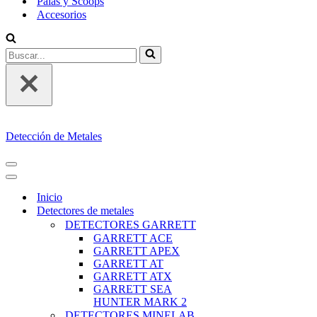
Palas y Scoops
Accesorios
Buscar...
Detección de Metales
MENÚ
DE
MENÚ
NAVEGACIÓN
DE
Inicio
NAVEGACIÓN
Detectores de metales
DETECTORES GARRETT
GARRETT ACE
GARRETT APEX
GARRETT AT
GARRETT ATX
GARRETT SEA
HUNTER MARK 2
DETECTORES MINELAB