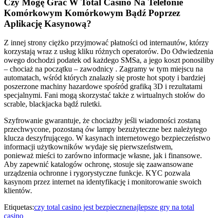
Czy Mogę Grać W Total Casino Na Telefonie
Komórkowym Komórkowym Bądź Poprzez
Aplikację Kasynową?
Z innej strony ciężko przyjmować płatności od internautów, którzy
korzystają wraz z usług kliku różnych operatorów. Do Odwiedzenia
owego dochodzi podatek od każdego SMSa, a jego koszt ponosiliby
– chociaż na początku – zawodnicy . Zagramy w tym miejscu na
automatach, wśród których znalazły się proste hot spoty i bardziej
poszerzone machiny hazardowe spośród grafiką 3D i rezultatami
specjalnymi. Fani mogą skorzystać także z wirtualnych stołów do
scrable, blackjacka bądź ruletki.
Szyfrowanie gwarantuje, że chociażby jeśli wiadomości zostaną
przechwycone, pozostaną ów lampy bezużyteczne bez należytego
klucza deszyfrującego. W kasynach internetowego bezpieczeństwo
informacji użytkowników wydaje się pierwszeństwem,
ponieważ mieści to zarówno informacje własne, jak i finansowe.
Aby zapewnić katalogów ochronę, stosuje się zaawansowane
urządzenia ochronne i rygorystyczne funkcje. KYC pozwala
kasynom przez internet na identyfikację i monitorowanie swoich
klientów.
Etiquetas:
czy total casino jest bezpieczne
najlepsze gry na total
casino