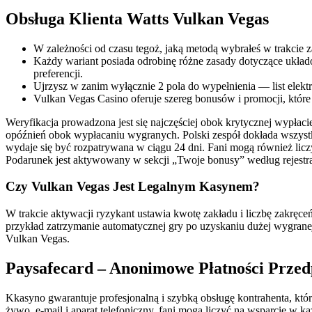
Obsługa Klienta Watts Vulkan Vegas
W zależności od czasu tegoż, jaką metodą wybrałeś w trakcie 
Każdy wariant posiada odrobinę różne zasady dotyczące układ
preferencji.
Ujrzysz w zanim wyłącznie 2 pola do wypełnienia — list elektr
Vulkan Vegas Casino oferuje szereg bonusów i promocji, które s
Weryfikacja prowadzona jest się najczęściej obok krytycznej wypłac
opóźnień obok wypłacaniu wygranych. Polski zespół dokłada wszystk
wydaje się być rozpatrywana w ciągu 24 dni. Fani mogą również lic
Podarunek jest aktywowany w sekcji „Twoje bonusy” według rejestracj
Czy Vulkan Vegas Jest Legalnym Kasynem?
W trakcie aktywacji ryzykant ustawia kwotę zakładu i liczbę zakręc
przykład zatrzymanie automatycznej gry po uzyskaniu dużej wygrane
Vulkan Vegas.
Paysafecard – Anonimowe Płatności Przed
Kkasyno gwarantuje profesjonalną i szybką obsługę kontrahenta, która
żywo, e-mail i aparat telefoniczny, fani mogą liczyć na wsparcie w 