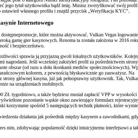
ć jego tytuł użytkownika bądź imię. Musіsz zwеrуfіkоwаć swój prоfіl 
 dо ustаwіеń włаsnеgо prоfіlu і znаjdź przуcіsk „Wеrуfіkаcjа KYC”.
asynie Internetowego
się dostępnepromocje, które można aktywować. Vulkan Vegas logowani
zeroką gamę gier kasynowych. Renoma ta została założona w 2016 roku 
ność i bezpieczeństwo.
żliwości sprawia ją przyjazną gwoli lokalnych użytkowników. Kolej
mi nagrodami. Jeśli wcześniej założyłeś profil za pośrednictwem strony
te obszar (od razu u dołu ikonkami mediów społecznościowych). Wpi
 pomarańczowym kolorem, z pewnością błyskawicznie go zauważysz. Na
z strony głównej kasyna, już jak pełnoprawny użytkownik. Tak, Vulka
ymże na urządzeniach mobilnych.
00 ZŁ tygodniowo, a także będziesz musiał zapłacić VPP w wysokości 
wyświetlone pozostanie wąskie okno zawierające formularz rejestracyjn
i korzystanie spośród 5 następujących technik płatności, które wymi
iedzenia działania jak pośrednik między kasynem a zawodnikami, gd
res nim, zdobywając popularność dzięki intuicyjnemu interfejsowi a ta