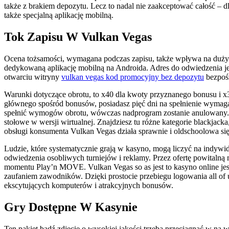
także z brakiem depozytu. Lecz to nadal nie zaakceptować całość 
także specjalną aplikację mobilną.
Tok Zapisu W Vulkan Vegas
Ocena tożsamości, wymagana podczas zapisu, także wpływa na duży
dedykowaną aplikację mobilną na Androida. Adres do odwiedzenia je
otwarciu witryny
vulkan vegas kod promocyjny bez depozytu
bezpośr
Warunki dotyczące obrotu, to x40 dla kwoty przyznanego bonusu i x
głównego spośród bonusów, posiadasz pięć dni na spełnienie wymagań
spełnić wymogów obrotu, wówczas nadprogram zostanie anulowany. 
stołowe w wersji wirtualnej. Znajdziesz tu różne kategorie blackjacka
obsługi konsumenta Vulkan Vegas działa sprawnie i oldschoolowa si
Ludzie, które systematycznie grają w kasyno, mogą liczyć na indywid
odwiedzenia osobliwych turniejów i reklamy. Przez ofertę powitaln
momentu Play’n MOVE. Vulkan Vegas so as jest to kasyno online jest
zaufaniem zawodników. Dzięki prostocie przebiegu logowania all of u
ekscytujących komputerów i atrakcyjnych bonusów.
Gry Dostępne W Kasynie
Ten pakiet bądź zdjęcie o wysokiej jakości trzeba przeciągnąć w na ws