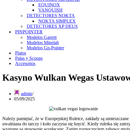
EQUINOX
VANQUISH
DETECTORES NOKTA
NOKTA SIMPLEX
DETECTORES XP DEUS
PINPOINTER
Modelos Garrett
Modelos Minelab
Modelos Gp-Pointer
Platos
Palas y Scoops
Accesorios
Kasyno Wulkan Wegas Ustawowe
admin
05/09/2025
Należy pamiętać, że w Europejskiej Ruletce, zakłady są umieszczane
uwalniana do tarczy i koło zaczyna się kręcić. Kiedy ruletka się z
wygrane są stosownie wypłacane. Zanim rozpoczęciem zabawy możem