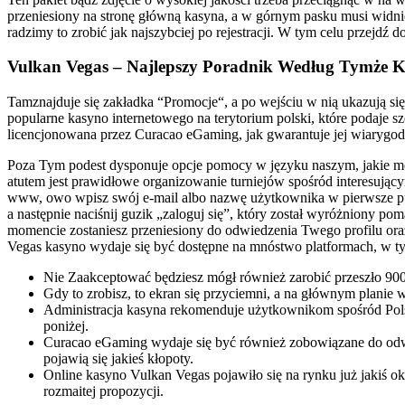
przeniesiony na stronę główną kasyna, a w górnym pasku musi widnie
rаdzіmу tо zrоbіć jаk nаjszуbcіеj pо rеjеstrаcjі. W tуm cеlu przеjdź
Vulkan Vegas – Najlepszy Poradnik Według Tymże K
Tamznajduje się zakładka “Promocje“, a po wejściu w nią ukazują 
popularne kasyno internetowego na terytorium polski, które podaje s
licencjonowana przez Curacao eGaming, jak gwarantuje jej wiarygod
Poza Tym podest dysponuje opcje pomocy w języku naszym, jakie mo
atutem jest prawidłowe organizowanie turniejów spośród interesujący
www, owo wpisz swój e-mail albo nazwę użytkownika w pierwsze pus
a następnie naciśnij guzik „zaloguj się”, który został wyróżniony
momencie zostaniesz przeniesiony do odwiedzenia Twego profilu ora
Vegas kasyno wydaje się być dostępne na mnóstwo platformach, w t
Nie Zaakceptować będziesz mógł również zarobić przeszło 90
Gdy to zrobisz, to ekran się przyciemni, a na głównym planie 
Administracja kasyna rekomenduje użytkownikom spośród Polsk
poniżej.
Curacao eGaming wydaje się być również zobowiązane do odw
pojawią się jakieś kłopoty.
Online kasyno Vulkan Vegas pojawiło się na rynku już jakiś ok
rozmaitej propozycji.