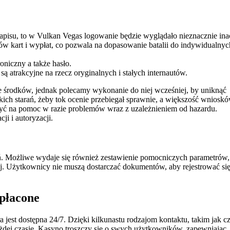
zapisu, to w Vulkan Vegas logowanie będzie wyglądało nieznacznie ina
ów kart i wypłat, co pozwala na dopasowanie batalii do indywidualnyc
oniczny a także hasło.
ą atrakcyjne na rzecz oryginalnych i stałych internautów.
ie środków, jednak polecamy wykonanie do niej wcześniej, by uniknąć
ich starań, żeby tok ocenie przebiegał sprawnie, a większość wniosk
zyć na pomoc w razie problemów wraz z uzależnieniem od hazardu.
i i autoryzacji.
eń. Możliwe wydaje się również zestawienie pomocniczych parametrów,
j. Użytkownicy nie muszą dostarczać dokumentów, aby rejestrować si
płacone
 jest dostępna 24/7. Dzięki kilkunastu rodzajom kontaktu, takim jak cz
każdej czasie. Kasyno troszczy sie o swych użytkowników, zapewniając