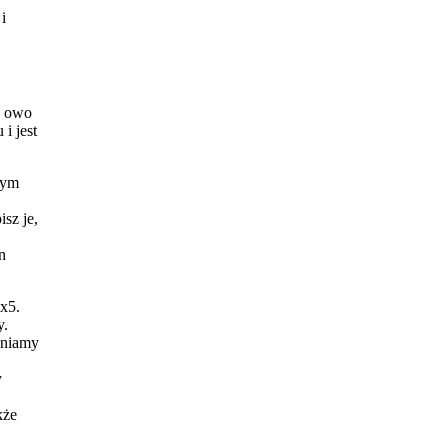
і
e owo
i jest
nym
sz je,
n
x5.
y.
eniamy
y
kże