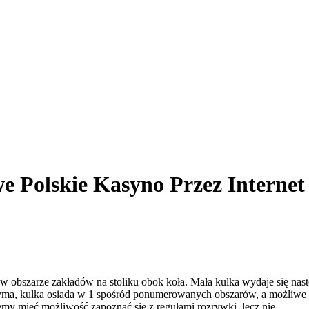
 Polskie Kasyno Przez Internet
 w obszarze zakładów na stoliku obok koła. Mała kulka wydaje się nas
atrzyma, kulka osiada w 1 spośród ponumerowanych obszarów, a możliwe
y mieć możliwość zapoznać się z regułami rozrywki, lecz nie