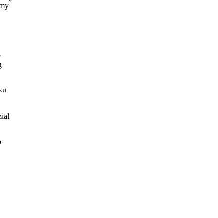
śmy
y
g
ku
iał
o