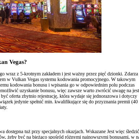
kan Vegas?
wraz z 5-krotnym zakładem i jest ważny przez pięć dzionki. Zdarza 
aniem w Vulkan Vegas systemu kodowania promocyjnego. W takowym
stemu kodowania bonusu i wpisania go w odpowiednim polu podczas
ożliwić uzyskanie bonusu, więc zawsze warto zwrócić uwagę na jest
być oferta zbytnio rejestrację, która wydaje się jednorazowa i dotyczy
ek jedynie spełnić min. kwalifikujące się do przyznania premii (40 z
aty.
iowa dostępna tuż przy specjalnych okazjach. Wskazane Jest więc śledzi
erów, żeby być na bieżąco spośród różnymi najnowszymi bonusami, w 