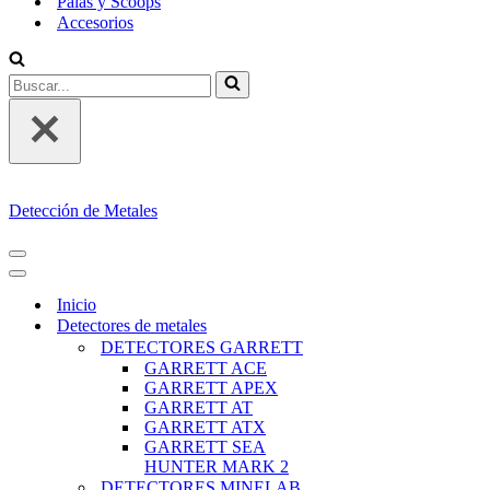
Palas y Scoops
Accesorios
Buscar...
Detección de Metales
MENÚ
DE
MENÚ
NAVEGACIÓN
DE
Inicio
NAVEGACIÓN
Detectores de metales
DETECTORES GARRETT
GARRETT ACE
GARRETT APEX
GARRETT AT
GARRETT ATX
GARRETT SEA
HUNTER MARK 2
DETECTORES MINELAB