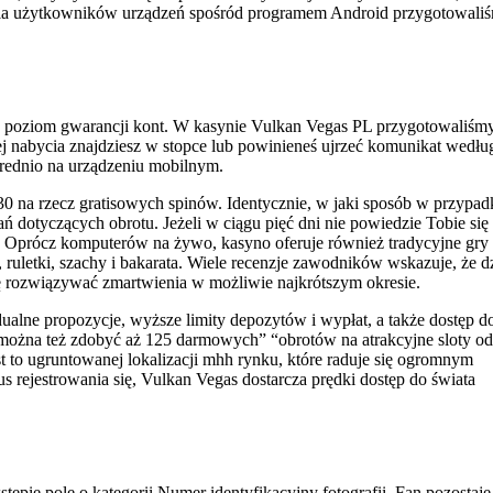
– dla użytkowników urządzeń spośród programem Android przygotowali
 poziom gwarancji kont. W kasynie Vulkan Vegas PL przygotowaliśm
j nabycia znajdziesz w stopce lub powinieneś ujrzeć komunikat wedłu
ednio na urządzeniu mobilnym.
30 na rzecz gratisowych spinów. Identycznie, w jaki sposób w przypad
 dotyczących obrotu. Jeżeli w ciągu pięć dni nie powiedzie Tobie się
Oprócz komputerów na żywo, kasyno oferuje również tradycyjne gry
, ruletki, szachy i bakarata. Wiele recenzje zawodników wskazuje, że dz
ę rozwiązywać zmartwienia w możliwie najkrótszym okresie.
ualne propozycje, wyższe limity depozytów i wypłat, a także dostęp d
ą można też zdobyć aż 125 darmowych” “obrotów na atrakcyjne sloty od
 to ugruntowanej lokalizacji mhh rynku, które raduje się ogromnym
s rejestrowania się, Vulkan Vegas dostarcza prędki dostęp do świata
tępie pole o kategorii Numer identyfikacyjny fotografii. Fan pozostaje