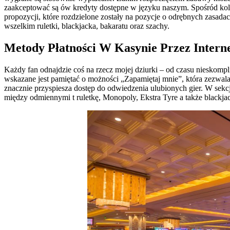
zaakceptować są ów kredyty dostępne w języku naszym. Spośród kolei
propozycji, które rozdzielone zostały na pozycje o odrębnych zasa
wszelkim ruletki, blackjacka, bakaratu oraz szachy.
Metody Płatności W Kasynie Przez Intern
Każdy fan odnajdzie coś na rzecz mojej dziurki – od czasu niesko
wskazane jest pamiętać o możności „Zapamiętaj mnie”, która zezwal
znacznie przyspiesza dostęp do odwiedzenia ulubionych gier. W sekc
między odmiennymi t ruletkę, Monopoly, Ekstra Tyre a także blackja