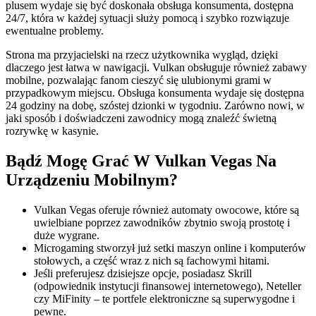
plusem wydaje się być doskonała obsługa konsumenta, dostępna
24/7, która w każdej sytuacji służy pomocą i szybko rozwiązuje
ewentualne problemy.
Strona ma przyjacielski na rzecz użytkownika wygląd, dzięki
dlaczego jest łatwa w nawigacji. Vulkan obsługuje również zabawy
mobilne, pozwalając fanom cieszyć się ulubionymi grami w
przypadkowym miejscu. Obsługa konsumenta wydaje się dostępna
24 godziny na dobę, szóstej dzionki w tygodniu. Zarówno nowi, w
jaki sposób i doświadczeni zawodnicy mogą znaleźć świetną
rozrywkę w kasynie.
Bądź Mogę Grać W Vulkan Vegas Na
Urządzeniu Mobilnym?
Vulkan Vegas oferuje również automaty owocowe, które są
uwielbiane poprzez zawodników zbytnio swoją prostotę i
duże wygrane.
Microgaming stworzył już setki maszyn online i komputerów
stołowych, a część wraz z nich są fachowymi hitami.
Jeśli preferujesz dzisiejsze opcje, posiadasz Skrill
(odpowiednik instytucji finansowej internetowego), Neteller
czy MiFinity – te portfele elektroniczne są superwygodne i
pewne.