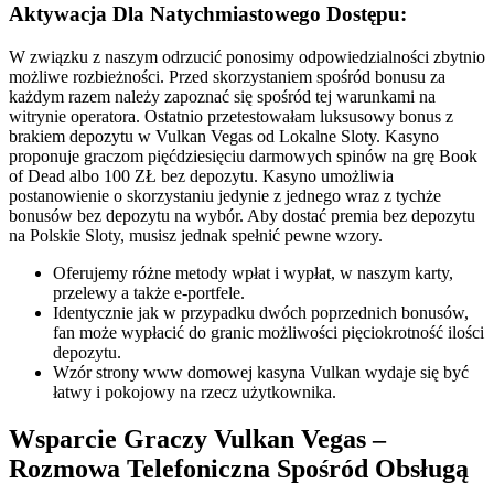
Aktywacja Dla Natychmiastowego Dostępu:
W związku z naszym odrzucić ponosimy odpowiedzialności zbytnio
możliwe rozbieżności. Przed skorzystaniem spośród bonusu za
każdym razem należy zapoznać się spośród tej warunkami na
witrynie operatora. Ostatnio przetestowałam luksusowy bonus z
brakiem depozytu w Vulkan Vegas od Lokalne Sloty. Kasyno
proponuje graczom pięćdziesięciu darmowych spinów na grę Book
of Dead albo 100 ZŁ bez depozytu. Kasyno umożliwia
postanowienie o skorzystaniu jedynie z jednego wraz z tychże
bonusów bez depozytu na wybór. Aby dostać premia bez depozytu
na Polskie Sloty, musisz jednak spełnić pewne wzory.
Oferujemy różne metody wpłat i wypłat, w naszym karty,
przelewy a także e-portfele.
Identycznie jak w przypadku dwóch poprzednich bonusów,
fan może wypłacić do granic możliwości pięciokrotność ilości
depozytu.
Wzór strony www domowej kasyna Vulkan wydaje się być
łatwy i pokojowy na rzecz użytkownika.
Wsparcie Graczy Vulkan Vegas –
Rozmowa Telefoniczna Spośród Obsługą