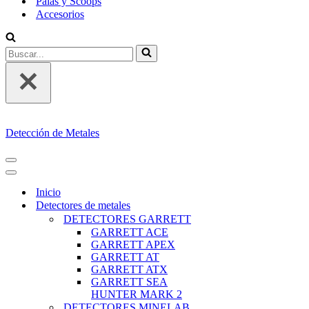
Palas y Scoops
Accesorios
Buscar...
Detección de Metales
MENÚ
DE
MENÚ
NAVEGACIÓN
DE
Inicio
NAVEGACIÓN
Detectores de metales
DETECTORES GARRETT
GARRETT ACE
GARRETT APEX
GARRETT AT
GARRETT ATX
GARRETT SEA
HUNTER MARK 2
DETECTORES MINELAB