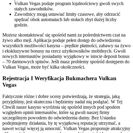
Vulkan Vegas podaje program lojalnościowy gwoli swych
stałych zawodników.
Zawodnicy mogą ustawiać limity czasowe, aby odrzucić
spędzać obok automatach lub stołach zbyt dużej liczby
godzin.
Możesz skontaktować się spośród nami za pośrednictwem czat na
żywo albo mejl. Aplikacja podaje pełen dostęp do odwiedzenia
wszystkich możliwości kasyna – prędkie płatności, zabawy na żywo
i ekskluzywne bonusy na rzecz użytkowników mobilnych. Gwoli
nowych internautów posiadamy wyjątkowy w istocie deposit bonus
– 70 darmowych spinów. Jeśli masz problemy spośród dostępem do
Vulkan Vegas, może być kilka okoliczności.
Rejestracja I Weryfikacja Bukmachera Vulkan
Vegas
Faktycznie różne i dobre oceny potwierdzają, że strategia, jaką
przyjęliśmy, jest skuteczna i będziemy nadal nią podążać. W Tej
Chwili nasze kasyno wyróżnia się spośród innych pod spodem
względem opinii internautów, które są gwoli naszej firmy
szczególnym powodem do odwiedzenia dumy. Bez Ustanku
podejmujemy działania, by tę wyjątkową reputację utrzymać, a
nawet wciąż więcej ją umocnić. Vulkan Vegas proponuje atrakcyjny