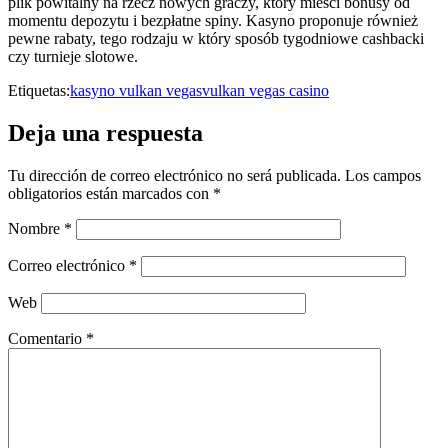
plik powitalny na rzecz nowych graczy, który mieści bonusy od
momentu depozytu i bezpłatne spiny. Kasyno proponuje również
pewne rabaty, tego rodzaju w który sposób tygodniowe cashbacki
czy turnieje slotowe.
Etiquetas:
kasyno vulkan vegas
vulkan vegas casino
Deja una respuesta
Tu dirección de correo electrónico no será publicada.
Los campos
obligatorios están marcados con
*
Nombre
*
Correo electrónico
*
Web
Comentario
*