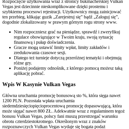
Rozpoczęcie użytkowania wraz z stronicy bukmacherskiej Vulkan
Vegas jest dziecinnie nieskomplikowane dzięki prostemu i
szybkiemu procesowi rejestracji. Użytkownicy mogą zainicjować
ten przebieg, klikając guzik „Zarejestruj się” bądź „Zaloguj się”,
dogodnie zlokalizowany w prawym górnym rogu strony www.
Nim rozpoczniesz grać na pieniądze, sprawdź i zweryfikuj
regulace obowiązujące w Twoim kraju, swoją sytuację
finansową i pułap doświadczenia.
Gracze mogą ustawić limity wpłat, limity zakładów i
zredukowania czasowe sesji.
Dlatego też turnieje dotyczą przeróżnej tematyki i obejmują
różne gry.
Poniżej podajemy odnośnik, z którego pomocą możesz taką
aplikację pobrać.
Wpis W Kasynie Vulkan Vegas
Główna uruchamia promocję bonusową sto %, która sięga nawet
1200 PLN. Pozostała wpłata uruchamia
siedemdziesięciopięcioprocentową promocję dopasowującą, która
może sięgać nawet 800 ZŁ. Adekwatnie wraz z regulaminem tegoż
bonusu Vulkan Vegas, polscy fani muszą przestrzegać warunku
obrotu czterdziestokrotnego. Określonym wraz z znaków
rozpoznawczych Vulkan Vegas wydaje się bogata podaż