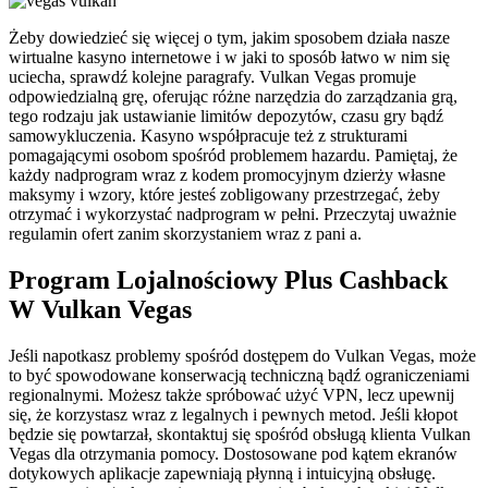
Żeby dowiedzieć się więcej o tym, jakim sposobem działa nasze
wirtualne kasyno internetowe i w jaki to sposób łatwo w nim się
uciecha, sprawdź kolejne paragrafy. Vulkan Vegas promuje
odpowiedzialną grę, oferując różne narzędzia do zarządzania grą,
tego rodzaju jak ustawianie limitów depozytów, czasu gry bądź
samowykluczenia. Kasyno współpracuje też z strukturami
pomagającymi osobom spośród problemem hazardu. Pamiętaj, że
każdy nadprogram wraz z kodem promocyjnym dzierży własne
maksymy i wzory, które jesteś zobligowany przestrzegać, żeby
otrzymać i wykorzystać nadprogram w pełni. Przeczytaj uważnie
regulamin ofert zanim skorzystaniem wraz z pani a.
Program Lojalnościowy Plus Cashback
W Vulkan Vegas
Jeśli napotkasz problemy spośród dostępem do Vulkan Vegas, może
to być spowodowane konserwacją techniczną bądź ograniczeniami
regionalnymi. Możesz także spróbować użyć VPN, lecz upewnij
się, że korzystasz wraz z legalnych i pewnych metod. Jeśli kłopot
będzie się powtarzał, skontaktuj się spośród obsługą klienta Vulkan
Vegas dla otrzymania pomocy. Dostosowane pod kątem ekranów
dotykowych aplikacje zapewniają płynną i intuicyjną obsługę.