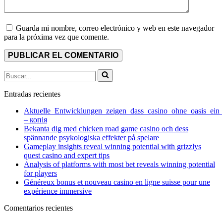
Guarda mi nombre, correo electrónico y web en este navegador
para la próxima vez que comente.
Buscar...
Entradas recientes
Aktuelle_Entwicklungen_zeigen_dass_casino_ohne_oasis_ein
– копія
Bekanta dig med chicken road game casino och dess
spännande psykologiska effekter på spelare
Gameplay insights reveal winning potential with grizzlys
quest casino and expert tips
Analysis of platforms with most bet reveals winning potential
for players
Généreux bonus et nouveau casino en ligne suisse pour une
expérience immersive
Comentarios recientes