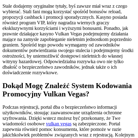
Stale dodajemy oryginalne tytuły, byś zawsze miał wraz z czego
wybierać. Stali fani mogą korzystać spośród bonusów reload,
propozycji cashback i promocji sporadycznych. Kasyno posiada
również program VIP, który nagradza wiernych graczy
ekskluzywnymi korzyściami i wyższymi bonusami. Ponadto, jak
prawnie działające kasyno Vulkan Vegas podejmujemy działania
mające na zamysle zapobieganie nieletnim jednostkom poprzednio
graniem. Spośród tego powodu wymagamy od zawodników
dokumentów potwierdzania swojego stulecia i podejmujemy środki
ostrożności, by uniemożliwić dostępowi nieletnich do własnej
witryny hazardowej. Odpowiedzialna rozrywka owo nie tylko
dbałość o bezpieczeństwo zawodników, jednak także o ich
doświadczenie rozrywkowe.
Dokąd Mogę Znaleźć System Kodowania
Promocyjny Vulkan Vegas?
Podczas rejestracji, portal dba o bezpieczeństwo informacji
użytkowników, stosując zaawansowane urządzenia ochronne
szyfrowania. Dzięki wstecz możesz być przekonany, że Twe
wiadomości osobowe
vulkan vegas
są zabezpieczone. Portal
zapewnia również pomoc konsumenta, które pomoże w razie
jakichkolwiek problemów związanych wraz z rejestracją. Kolejnym